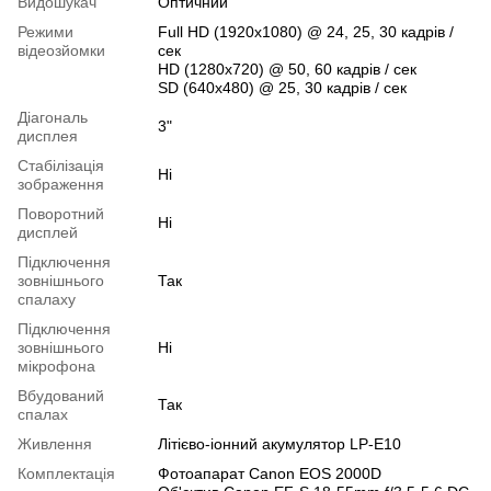
Видошукач
Оптичний
Режими
Full HD (1920x1080) @ 24, 25, 30 кадрів /
відеозйомки
сек
HD (1280x720) @ 50, 60 кадрів / сек
SD (640x480) @ 25, 30 кадрів / сек
Діагональ
3"
дисплея
Cтабілізація
Ні
зображення
Поворотний
Ні
дисплей
Підключення
зовнішнього
Так
спалаху
Підключення
зовнішнього
Ні
мікрофона
Вбудований
Так
спалах
Живлення
Літієво-іонний акумулятор LP-E10
Комплектація
Фотоапарат Canon EOS 2000D