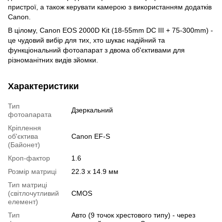
пристрої, а також керувати камерою з використанням додатків
Canon.
В цілому, Canon EOS 2000D Kit (18-55mm DC III + 75-300mm) -
це чудовий вибір для тих, хто шукає надійний та
функціональний фотоапарат з двома об'єктивами для
різноманітних видів зйомки.
Характеристики
Тип
Дзеркальний
фотоапарата
Кріплення
об'єктива
Canon EF-S
(Байонет)
Кроп-фактор
1.6
Розмір матриці
22.3 x 14.9 мм
Тип матриці
(світлочутливий
CMOS
елемент)
Тип
Авто (9 точок хрестового типу) - через