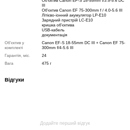
Об'єктив Canon EF-S 18-55mm f/3.5-5.6 DC
III
Об'єктив Canon EF 75-300mm f / 4.0-5.6 III
Літієво-іонний акумулятор LP-E10
Зарядний пристрій LC-E10
кришка об'єктива
USB-кабель
документація
Об'єктив у
Canon EF-S 18-55mm DC III + Canon EF 75-
комплекті
300mm f/4-5.6 III
Гарантія, міс.
24
Вага
475 г
Відгуки
Додайте перший відгук