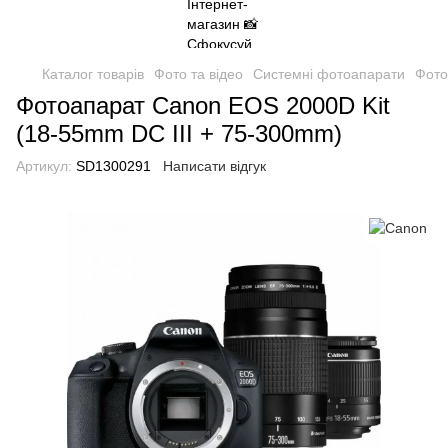
Каталог товарів
Фото та відео
Системні фотоапарати
Фото
Фотоапарат Canon EOS 2000D Kit
(18-55mm DC III + 75-300mm)
Артикул:
SD1300291
Написати відгук