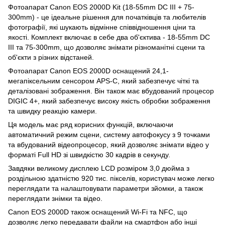
Фотоапарат Canon EOS 2000D Kit (18-55mm DC III + 75-
300mm) - це ідеальне рішення для початківців та любителів
фотографії, які шукають відмінне співвідношення ціни та
якості. Комплект включає в себе два об'єктива - 18-55mm DC
III та 75-300mm, що дозволяє знімати різноманітні сцени та
об'єкти з різних відстаней.
Фотоапарат Canon EOS 2000D оснащений 24,1-
мегапіксельним сенсором APS-C, який забезпечує чіткі та
деталізовані зображення. Він також має вбудований процесор
DIGIC 4+, який забезпечує високу якість обробки зображення
та швидку реакцію камери.
Ця модель має ряд корисних функцій, включаючи
автоматичний режим сцени, систему автофокусу з 9 точками
та вбудований відеопроцесор, який дозволяє знімати відео у
форматі Full HD зі швидкістю 30 кадрів в секунду.
Завдяки великому дисплею LCD розміром 3,0 дюйма з
роздільною здатністю 920 тис. пікселів, користувач може легко
переглядати та налаштовувати параметри зйомки, а також
переглядати знімки та відео.
Canon EOS 2000D також оснащений Wi-Fi та NFC, що
дозволяє легко передавати файли на смартфон або інші