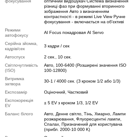
фокусування
оптичний видошукач Система визначення
різниці фаз при формуванні вторинного
зображення Авто з визначенням
контрастності - в режимі Live View Ручне
фокусування - включається на об'єктиві
Режими
AI Focus покадровая AI Servo
автофокусу
Серійна зйомка,
3 кадри / сек
кадрів/сек
Автоспуск
2 сек., 10 сек.
Світлочутливість
Авто, 100-6400 (Розширені значення ISO
(ISO)
100-12800)
Витримка
30-1 / 4000 сек. (З кроком 1/2 або 1/3)
затвора
Експозамір
Оціночний, Частковий
Експокорекція
± 5 EV з кроком 1/3, 1/2 EV
EV
Баланс білого
Авто, Денне світло, Тінь, Хмарно, Лампи
розжарювання, Флуоресцентні лампи,
Спалах, Призначений для користувача
(прибл. 2000-10 000 K)