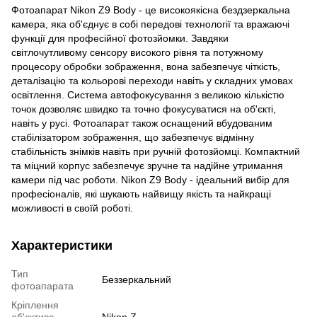
Фотоапарат Nikon Z9 Body - це високоякісна бездзеркальна
камера, яка об'єднує в собі передові технології та вражаючі
функції для професійної фотозйомки. Завдяки
світлочутливому сенсору високого рівня та потужному
процесору обробки зображення, вона забезпечує чіткість,
деталізацію та кольорові переходи навіть у складних умовах
освітлення. Система автофокусування з великою кількістю
точок дозволяє швидко та точно фокусуватися на об'єкті,
навіть у русі. Фотоапарат також оснащений вбудованим
стабілізатором зображення, що забезпечує відмінну
стабільність знімків навіть при ручній фотозйомці. Компактний
та міцний корпус забезпечує зручне та надійне утримання
камери під час роботи. Nikon Z9 Body - ідеальний вибір для
професіоналів, які шукають найвищу якість та найкращі
можливості в своїй роботі.
Характеристики
Тип
Беззеркальний
фотоапарата
Кріплення
об'єктива
Nikon Z