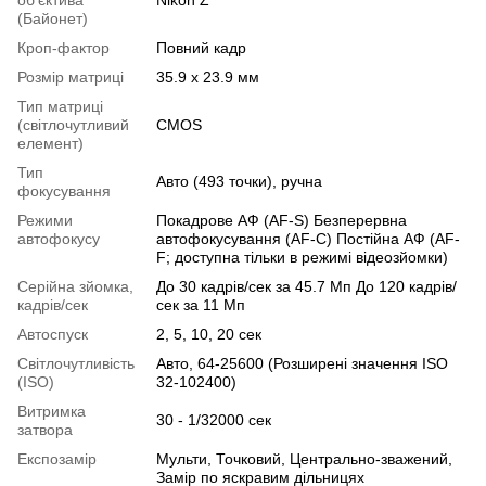
(Байонет)
Кроп-фактор
Повний кадр
Розмір матриці
35.9 x 23.9 мм
Тип матриці
(світлочутливий
CMOS
елемент)
Тип
Авто (493 точки), ручна
фокусування
Режими
Покадрове АФ (AF-S) Безперервна
автофокусу
автофокусування (AF-C) Постійна АФ ​​(AF-
F; доступна тільки в режимі відеозйомки)
Серійна зйомка,
До 30 кадрів/сек за 45.7 Мп До 120 кадрів/
кадрів/сек
сек за 11 Мп
Автоспуск
2, 5, 10, 20 сек
Світлочутливість
Авто, 64-25600 (Розширені значення ISO
(ISO)
32-102400)
Витримка
30 - 1/32000 сек
затвора
Експозамір
Мульти, Точковий, Центрально-зважений,
Замір по яскравим дільницях