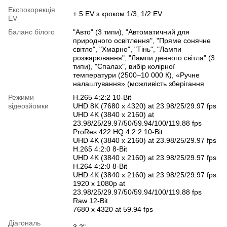
Експокорекція
± 5 EV з кроком 1/3, 1/2 EV
EV
Баланс білого
"Авто" (3 типи), "Автоматичний для
природного освітлення", "Пряме сонячне
світло", "Хмарно", "Тінь", "Лампи
розжарювання", "Лампи денного світла" (3
типи), "Спалах", вибір колірної
температури (2500–10 000 К), «Ручне
налаштування» (можливість зберігання
Режими
H.265 4:2:2 10-Bit
відеозйомки
UHD 8K (7680 x 4320) at 23.98/25/29.97 fps
UHD 4K (3840 x 2160) at
23.98/25/29.97/50/59.94/100/119.88 fps
ProRes 422 HQ 4:2:2 10-Bit
UHD 4K (3840 x 2160) at 23.98/25/29.97 fps
H.265 4:2:0 8-Bit
UHD 4K (3840 x 2160) at 23.98/25/29.97 fps
H.264 4:2:0 8-Bit
UHD 4K (3840 x 2160) at 23.98/25/29.97 fps
1920 x 1080p at
23.98/25/29.97/50/59.94/100/119.88 fps
Raw 12-Bit
7680 x 4320 at 59.94 fps
Діагональ
3.2"