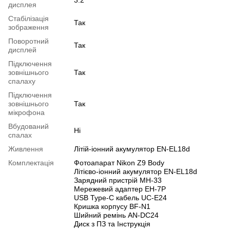
дисплея
Cтабілізація
Так
зображення
Поворотний
Так
дисплей
Підключення
зовнішнього
Так
спалаху
Підключення
зовнішнього
Так
мікрофона
Вбудований
Ні
спалах
Живлення
Літій-іонний акумулятор EN-EL18d
Комплектація
Фотоапарат Nikon Z9 Body
Літієво-іонний акумулятор EN-EL18d
Зарядний пристрій MH-33
Мережевий адаптер EH-7P
USB Type-C кабель UC-E24
Кришка корпусу BF-N1
Шийний ремінь AN-DC24
Диск з ПЗ та Інструкція