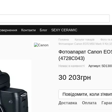
повернення
Контакти
Блог
SEXY CERAMIC
Головна
Каталог товарів
Фото та 
Фотоапарат Canon EOS M50 Mark II Kit (1
Фотоапарат Canon EOS 
(4728C043)
Немає в наявності
Артикул: SD130
30 203грн
Повідомити, коли з'яви
Доставка
Оплата
Гара