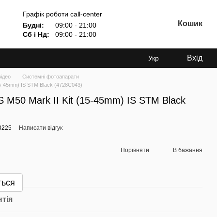
Графік роботи call-center
Кошик
Будні:
09:00 - 21:00
Сб і Нд:
09:00 - 21:00
Вхід
Укр
відео
Системні фотоапарати
5-45mm) IS STM Black (4728C043)
M50 Mark II Kit (15-45mm) IS STM Black
0225
Написати відгук
Порівняти
В бажання
ться
нтія