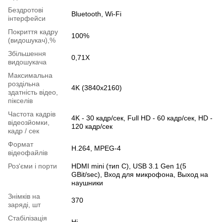
Бездротові
Bluetooth, Wi-Fi
інтерфейси
Покриття кадру
100%
(видошукач),%
Збільшення
0,71X
видошукача
Максимальна
роздільна
4K (3840x2160)
здатність відео,
пікселів
Частота кадрів
4K - 30 кадр/сек, Full HD - 60 кадр/сек, HD -
відеозйомки,
120 кадр/сек
кадр / сек
Формат
H.264, MPEG-4
відеофайлів
Роз'єми і порти
HDMI mini (тип С), USB 3.1 Gen 1(5
GBit/sec), Вход для микрофона, Выход на
наушники
Знімків на
370
заряді, шт
Cтабілізація
Ні