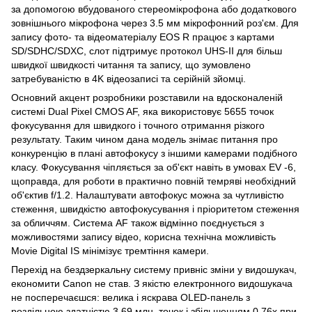
за допомогою вбудованого стереомікрофона або додаткового
зовнішнього мікрофона через 3.5 мм мікрофонний роз'єм. Для
запису фото- та відеоматеріалу EOS R працює з картами
SD/SDHC/SDXC, слот підтримує протокол UHS-II для більш
швидкої швидкості читання та запису, що зумовлено
затребуваністю в 4K відеозаписі та серійній зйомці.
Основний акцент розробники розставили на вдосконаленій
системі Dual Pixel CMOS AF, яка використовує 5655 точок
фокусування для швидкого і точного отримання різкого
результату. Таким чином дана модель знімає питання про
конкуренцію в плані автофокусу з іншими камерами подібного
класу. Фокусування чіпляється за об'єкт навіть в умовах EV -6,
щоправда, для роботи в практично повній темряві необхідний
об'єктив f/1.2. Налаштувати автофокус можна за чутливістю
стеження, швидкістю автофокусування і пріоритетом стеження
за обличчям. Система AF також відмінно поєднується з
можливостями запису відео, корисна технічна можливість
Movie Digital IS мінімізує тремтіння камери.
Перехід на бездзеркальну систему привніс зміни у видошукач,
економити Canon не став. З якістю електронного видошукача
не посперечаєшся: велика і яскрава OLED-панель з
роздільною здатністю 3.69 млн. точок і збільшенням 0.76х при