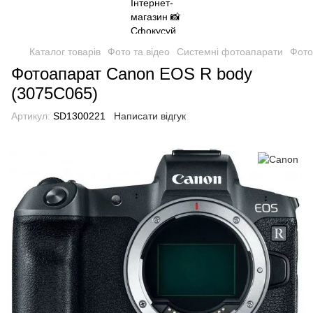
Каталог товарів
Фото та відео
Системні фотоапарати
Фото
Фотоапарат Canon EOS R body
(3075C065)
Артикул:
SD1300221
Написати відгук