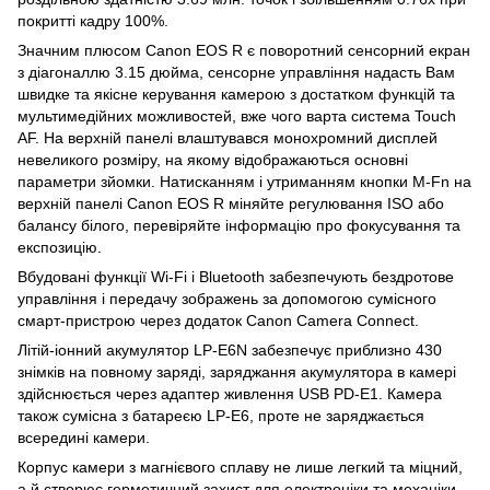
покритті кадру 100%.
Значним плюсом Canon EOS R є поворотний сенсорний екран
з діагоналлю 3.15 дюйма, сенсорне управління надасть Вам
швидке та якісне керування камерою з достатком функцій та
мультимедійних можливостей, вже чого варта система Touch
AF. На верхній панелі влаштувався монохромний дисплей
невеликого розміру, на якому відображаються основні
параметри зйомки. Натисканням і утриманням кнопки M-Fn на
верхній панелі Canon EOS R міняйте регулювання ISO або
балансу білого, перевіряйте інформацію про фокусування та
експозицію.
Вбудовані функції Wi-Fi і Bluetooth забезпечують бездротове
управління і передачу зображень за допомогою сумісного
смарт-пристрою через додаток Canon Camera Connect.
Літій-іонний акумулятор LP-E6N забезпечує приблизно 430
знімків на повному заряді, заряджання акумулятора в камері
здійснюється через адаптер живлення USB PD-E1. Камера
також сумісна з батареєю LP-E6, проте не заряджається
всередині камери.
Корпус камери з магнієвого сплаву не лише легкий та міцний,
а й створює герметичний захист для електроніки та механіки