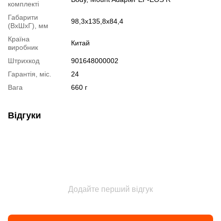
комплекті
Габарити
98,3х135,8х84,4
(ВхШхГ), мм
Країна
Китай
виробник
Штрихкод
901648000002
Гарантія, міс.
24
Вага
660 г
Відгуки
Додайте перший відгук