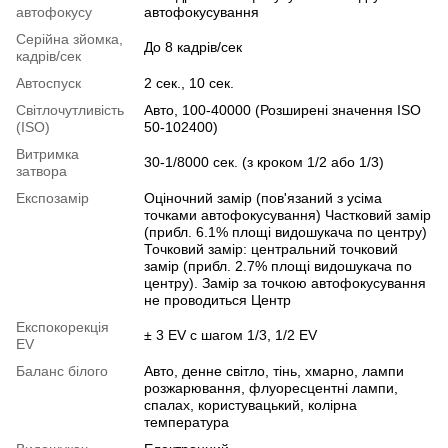
автофокусу
автофокусування
Серійна зйомка,
До 8 кадрів/сек
кадрів/сек
Автоспуск
2 сек., 10 сек.
Світлочутливість
Авто, 100-40000 (Розширені значення ISO
(ISO)
50-102400)
Витримка
30-1/8000 сек. (з кроком 1/2 або 1/3)
затвора
Експозамір
Оціночний замір (пов'язаний з усіма
точками автофокусування) Частковий замір
(прибл. 6.1% площі видошукача по центру)
Точковий замір: центральний точковий
замір (прибл. 2.7% площі видошукача по
центру). Замір за точкою автофокусування
не проводиться Центр
Експокорекція
± 3 EV с шагом 1/3, 1/2 EV
EV
Баланс білого
Авто, денне світло, тінь, хмарно, лампи
розжарювання, флуоресцентні лампи,
спалах, користувацький, колірна
температура