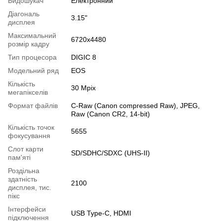
Видошукач
Електронний
Діагональ
3.15"
дисплея
Максимальний
6720x4480
розмір кадру
Тип процесора
DIGIC 8
Модельний ряд
EOS
Кількість
30 Mpix
мегапікселів
Формат файлів
C-Raw (Canon compressed Raw), JPEG,
Raw (Canon CR2, 14-bit)
Кількість точок
5655
фокусування
Слот карти
SD/SDHC/SDXC (UHS-II)
пам'яті
Роздільна
здатність
2100
дисплея, тис.
пікс
Інтерфейси
USB Type-C, HDMI
підключення