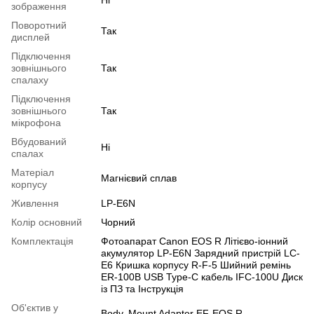
зображення
Поворотний
Так
дисплей
Підключення
зовнішнього
Так
спалаху
Підключення
зовнішнього
Так
мікрофона
Вбудований
Ні
спалах
Матеріал
Магнієвий сплав
корпусу
Живлення
LP-E6N
Колір основний
Чорний
Комплектація
Фотоапарат Canon EOS R Літієво-іонний
акумулятор LP-E6N Зарядний пристрій LC-
E6 Кришка корпусу R-F-5 Шийний ремінь
ER-100B USB Type-C кабель IFC-100U Диск
із ПЗ та Інструкція
Об'єктив у
Body, Mount Adapter EF-EOS R