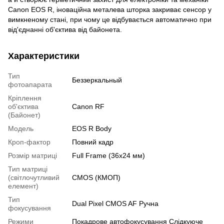
Canon EOS R, іноваційна металева шторка закриває сенсор у
вимкненому стані, при чому це відбувається автоматично при
від'єднанні об'єктива від байонета.
Характеристики
Тип
Беззеркальный
фотоапарата
Кріплення
об'єктива
Canon RF
(Байонет)
Модель
EOS R Body
Кроп-фактор
Повний кадр
Розмір матриці
Full Frame (36х24 мм)
Тип матриці
(світлочутливий
CMOS (КМОП)
елемент)
Тип
Dual Pixel CMOS AF Ручна
фокусування
Режими
Покадрове автофокусування Слідкуюче