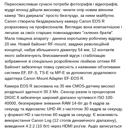
Переосмисливши сучасні потреби фотографів і відеографів,
мудрі японці дійшли висновку: чинити опір новим віянням
камер "без дзеркала" просто безглуздо, за ними майбутнє.
Canon створила бездзеркальну камеру Canon EOS R
розраховану на професіоналів. Виглядає вона компактнішою і
легшою за своїх старших повнокадрових "скляних братів".
Мала товщина апарату - данина коротшому робочому відрізку
20 мм. Новий байонет RF-mount, завдяки революційній
концепції, набув збільшеного діаметру 54 мм, 12 контактів
якого забезпечують блискавичний відгук і стабілізацію
зображення зі спеціально розробленою лінійкою оптики RF.
Байонет забезпечує повну сумісність з наявними об'єктивами
системи EF, EF-S, TS-E та MP-E за допомогою додаткового
адаптера Canon Mount Adapter EF-EOS R.
Камера EOS R заснована на 35 мм CMOS-датчику високої
роздільної здатності 30.3 Мп. Сенсор разом із процесором
DIGIC 8 забезпечує широкий діапазон чутливості ISO 100-
40000, безперервне знімання RAW 14-біт до 8 кадрів за
секунду та відеозапис UHD 4K з частотою 30 кадрів за секунду,
у форматі HD з частотою 60 кадрів за секунду. Є можливість
використання Canon Log (12 стопів динамічного діапазону),
виведення 4:2:2 (10 біт) через HDMI роз'єм. Аудіо записується