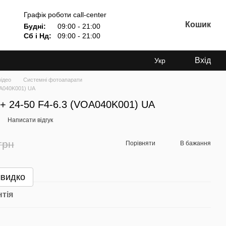
Графік роботи call-center
Кошик
Будні:
09:00 - 21:00
Сб і Нд:
09:00 - 21:00
Вхід
Укр
відео
Системні фотоапарати
OA040K001) UA
+ 24-50 F4-6.3 (VOA040K001) UA
Написати відгук
грн
Порівняти
В бажання
швидко
нтія