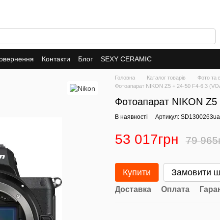
повернення
Контакти
Блог
SEXY CERAMIC
Головна
Каталог товарів
Фото та 
Фотоапарат NIKON Z5 + 24-50 F4-6.3 (V
Фотоапарат NIKON Z5 
В наявності
Артикул: SD1300263ua
53 017грн
79 965
Купити
Замовити 
Доставка
Оплата
Гара