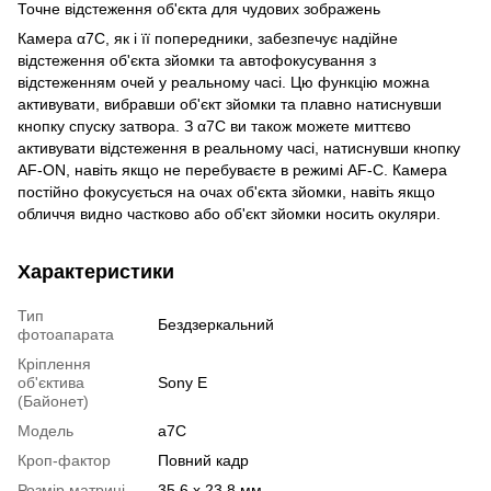
Точне відстеження об'єкта для чудових зображень
Камера α7C, як і її попередники, забезпечує надійне
відстеження об'єкта зйомки та автофокусування з
відстеженням очей у реальному часі. Цю функцію можна
активувати, вибравши об'єкт зйомки та плавно натиснувши
кнопку спуску затвора. З α7C ви також можете миттєво
активувати відстеження в реальному часі, натиснувши кнопку
AF-ON, навіть якщо не перебуваєте в режимі AF-C. Камера
постійно фокусується на очах об'єкта зйомки, навіть якщо
обличчя видно частково або об'єкт зйомки носить окуляри.
Характеристики
Тип
Бездзеркальний
фотоапарата
Кріплення
об'єктива
Sony E
(Байонет)
Модель
a7C
Кроп-фактор
Повний кадр
Розмір матриці
35.6 х 23.8 мм