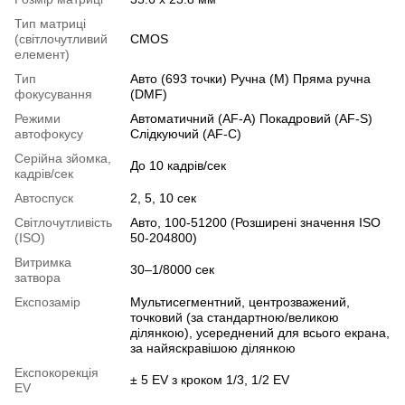
Тип матриці
(світлочутливий
CMOS
елемент)
Тип
Авто (693 точки) Ручна (M) Пряма ручна
фокусування
(DMF)
Режими
Автоматичний (AF-A) Покадровий (AF-S)
автофокусу
Слідкуючий (AF-C)
Серійна зйомка,
До 10 кадрів/сек
кадрів/сек
Автоспуск
2, 5, 10 сек
Світлочутливість
Авто, 100-51200 (Розширені значення ISO
(ISO)
50-204800)
Витримка
30–1/8000 сек
затвора
Експозамір
Мультисегментний, центрозважений,
точковий (за стандартною/великою
ділянкою), усереднений для всього екрана,
за найяскравішою ділянкою
Експокорекція
± 5 EV з кроком 1/3, 1/2 EV
EV