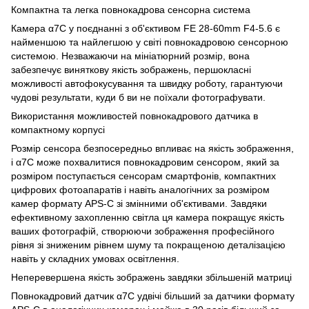
Компактна та легка повнокадрова сенсорна система
Камера α7C у поєднанні з об'єктивом FE 28-60mm F4-5.6 є
найменшою та найлегшою у світі повнокадровою сенсорною
системою. Незважаючи на мініатюрний розмір, вона
забезпечує виняткову якість зображень, першокласні
можливості автофокусування та швидку роботу, гарантуючи
чудові результати, куди б ви не поїхали фотографувати.
Використання можливостей повнокадрового датчика в
компактному корпусі
Розмір сенсора безпосередньо впливає на якість зображення,
і α7C може похвалитися повнокадровим сенсором, який за
розміром поступається сенсорам смартфонів, компактних
цифрових фотоапаратів і навіть аналогічних за розміром
камер формату APS-C зі змінними об'єктивами. Завдяки
ефективному захопленню світла ця камера покращує якість
ваших фотографій, створюючи зображення професійного
рівня зі зниженим рівнем шуму та покращеною деталізацією
навіть у складних умовах освітлення.
Неперевершена якість зображень завдяки збільшеній матриці
Повнокадровий датчик α7C удвічі більший за датчики формату