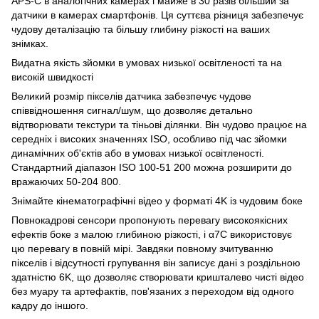
APS-C в аналогічних камерах і майже в 30 разів більший за
датчики в камерах смартфонів. Ця суттєва різниця забезпечує
чудову деталізацію та більшу глибину різкості на ваших
знімках.
Видатна якість зйомки в умовах низької освітленості та на
високій швидкості
Великий розмір пікселів датчика забезпечує чудове
співвідношення сигнал/шум, що дозволяє детально
відтворювати текстури та тіньові ділянки. Він чудово працює на
середніх і високих значеннях ISO, особливо під час зйомки
динамічних об'єктів або в умовах низької освітленості.
Стандартний діапазон ISO 100-51 200 можна розширити до
вражаючих 50-204 800.
Знімайте кінематографічні відео у форматі 4K із чудовим боке
Повнокадрові сенсори пропонують перевагу високоякісних
ефектів боке з малою глибиною різкості, і α7C використовує
цю перевагу в повній мірі. Завдяки повному зчитуванню
пікселів і відсутності групування він записує дані з роздільною
здатністю 6K, що дозволяє створювати кришталево чисті відео
без муару та артефактів, пов'язаних з переходом від одного
кадру до іншого.