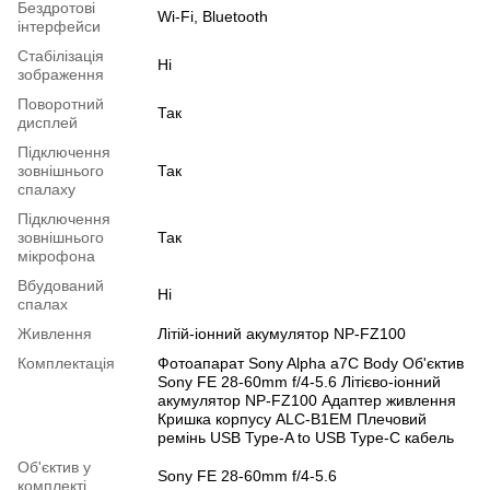
Бездротові
Wi-Fi, Bluetooth
інтерфейси
Cтабілізація
Ні
зображення
Поворотний
Так
дисплей
Підключення
зовнішнього
Так
спалаху
Підключення
зовнішнього
Так
мікрофона
Вбудований
Ні
спалах
Живлення
Літій-іонний акумулятор NP-FZ100
Комплектація
Фотоапарат Sony Alpha a7C Body Об'єктив
Sony FE 28-60mm f/4-5.6 Літієво-іонний
акумулятор NP-FZ100 Адаптер живлення
Кришка корпусу ALC-B1EM Плечовий
ремінь USB Type-A to USB Type-C кабель
Об'єктив у
Sony FE 28-60mm f/4-5.6
комплекті