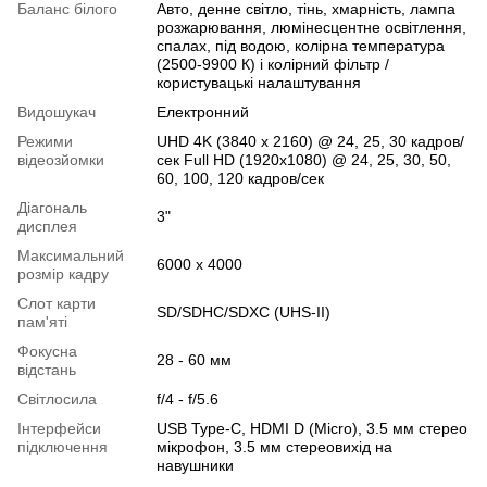
Баланс білого
Авто, денне світло, тінь, хмарність, лампа
розжарювання, люмінесцентне освітлення,
спалах, під водою, колірна температура
(2500-9900 К) і колірний фільтр /
користувацькі налаштування
Видошукач
Електронний
Режими
UHD 4K (3840 x 2160) @ 24, 25, 30 кадров/
відеозйомки
сек Full HD (1920x1080) @ 24, 25, 30, 50,
60, 100, 120 кадров/сек
Діагональ
3"
дисплея
Максимальний
6000 x 4000
розмір кадру
Слот карти
SD/SDHC/SDXC (UHS-II)
пам'яті
Фокусна
28 - 60 мм
відстань
Світлосила
f/4 - f/5.6
Інтерфейси
USB Type-C, HDMI D (Micro), 3.5 мм стерео
підключення
мікрофон, 3.5 мм стереовихід на
навушники