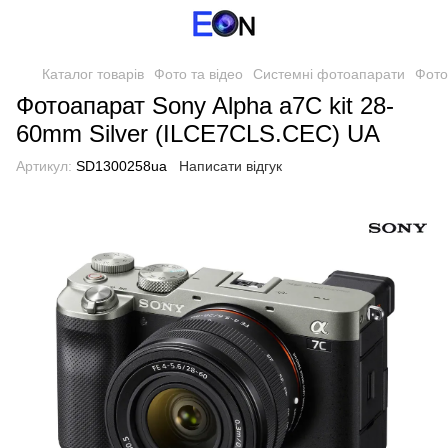
Каталог товарів
Фото та відео
Системні фотоапарати
Фото
Фотоапарат Sony Alpha a7C kit 28-
60mm Silver (ILCE7CLS.CEC) UA
Артикул:
SD1300258ua
Написати відгук