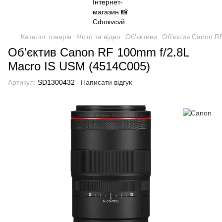
Каталог товарів
Фото та відео
Об'єктиви
Об'єктив Canon R
Об'єктив Canon RF 100mm f/2.8L
Macro IS USM (4514C005)
Артикул:
SD1300432
Написати відгук