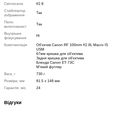
Світлосила
f/2.8
Стабілізатор
Так
зображення
Пило-
Так
вологозахист
Внутрішнє
Ні
фокусування
Комплектація
Об'єктив Canon RF 100mm f/2.8L Macro IS
USM
67мм кришка для об'єктива
Задня кришка для об'єктива
Бленда Canon ET-73C
М'який футляр
Вага, г
730 г
Розміри, мм
81.5 x 148 мм
Гарантія, міс.
24
Відгуки