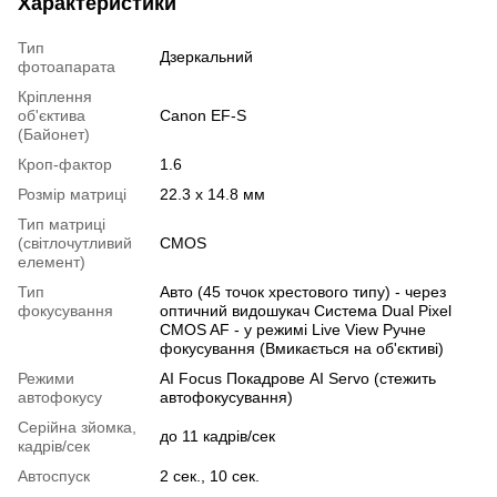
Характеристики
Тип
Дзеркальний
фотоапарата
Кріплення
об'єктива
Canon EF-S
(Байонет)
Кроп-фактор
1.6
Розмір матриці
22.3 x 14.8 мм
Тип матриці
(світлочутливий
CMOS
елемент)
Тип
Авто (45 точок хрестового типу) - через
фокусування
оптичний видошукач Система Dual Pixel
CMOS AF - у режимі Live View Ручне
фокусування (Вмикається на об'єктиві)
Режими
AI Focus Покадрове AI Servo (стежить
автофокусу
автофокусування)
Серійна зйомка,
до 11 кадрів/сек
кадрів/сек
Автоспуск
2 сек., 10 сек.