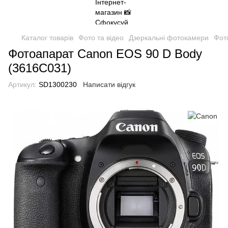
Каталог товарів
Фото та відео
Дзеркальні фотокамери
Фот
Фотоапарат Canon EOS 90 D Body
(3616C031)
Артикул:
SD1300230
Написати відгук