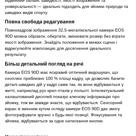
Відмінний баланс швидкості, якості зображення та
універсальності — ідеально підходить для зйомки природи та
швидких видів спорту.
Повна свобода редагування
Повнокадрові зображення 32,5-мегапіксельної камери EOS
90D можна обрізати, обертати, змінювати розмір без втрати
якості зображення. Знайдіть положення в межах сцени і
відрегулюйте композицію для досягнення ідеального
результату.
Більш детальний погляд на речі
Камера EOS 90D має яскравий оптичний видошукач, що
охоплює приблизно 100 % площі кадру, це дозволяє бачити
деталі швидких дій у кадрі саме так, як вони відбуваються у
житті, наприклад рух крил птахів у польоті. Інтелектуальний
налаштований дисплей показує ключову інформацію про
зйомку, тож ви завжди знаєте, що відбувається. Сенсорний
екран зі змінним кутом огляду камери EOS 90D дає змогу
фотографувати зручно з будь-якої позиції. Фокусування та
зйомка, відбуваються за одне натискання кнопки.