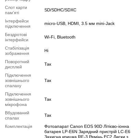
Слот карти
SD/SDHC/SDXC
пам'яті
Інтерфейси
micro-USB, HDMI, 3.5 мм mini-Jack
підключення
Бездротові
Wi-Fi, Bluetooth
інтерфейси
Cтабілізація
Ні
зображення
Поворотний
Так
дисплей
Підключення
зовнішнього
Так
спалаху
Підключення
зовнішнього
Так
мікрофона
Вбудований
Так
спалах
Комплектація
Фотоапарат Canon EOS 90D Літієво-іонна
батарея LP-E6N Зарядний пристрій LC-E6
Захисна кришка RF-3 Ремінь EC2 Диски з