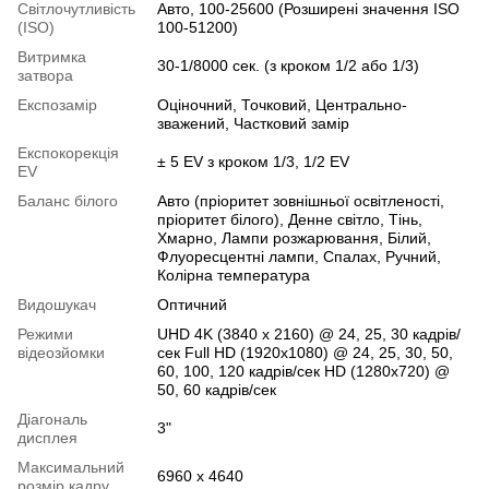
Світлочутливість
Авто, 100-25600 (Розширені значення ISO
(ISO)
100-51200)
Витримка
30-1/8000 сек. (з кроком 1/2 або 1/3)
затвора
Експозамір
Оціночний, Точковий, Центрально-
зважений, Частковий замір
Експокорекція
± 5 EV з кроком 1/3, 1/2 EV
EV
Баланс білого
Авто (пріоритет зовнішньої освітленості,
пріоритет білого), Денне світло, Тінь,
Хмарно, Лампи розжарювання, Білий,
Флуоресцентні лампи, Спалах, Ручний,
Колірна температура
Видошукач
Оптичний
Режими
UHD 4K (3840 x 2160) @ 24, 25, 30 кадрів/
відеозйомки
сек Full HD (1920x1080) @ 24, 25, 30, 50,
60, 100, 120 кадрів/сек HD (1280x720) @
50, 60 кадрів/сек
Діагональ
3"
дисплея
Максимальний
6960 x 4640
розмір кадру