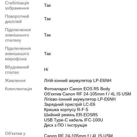
Cтабілізація
Так
зображення
Поворотний
Так
дисплей
Підключення
зовнішнього
Так
спалаху
Підключення
зовнішнього
Так
мікрофона
Вбудований
Ні
спалах
Живлення
Літій-іонний акумулятор LP-E6NH
Комплектація
Фотоапарат Canon EOS R5 Body
Об'єктив Canon RF 24-105mm f / 4L IS USM
Літієво-іонний акумулятор LP-E6NH
Зарядний пристрій LC-E6
Кришка корпусу R-F-5
Шийний ремінь ER-EOSR5
USB Type-C кабель IFC-100U
Диск з ПО і Інструкція
Об'єктив у
Canon RF 24-105mm f / 4L IS USM