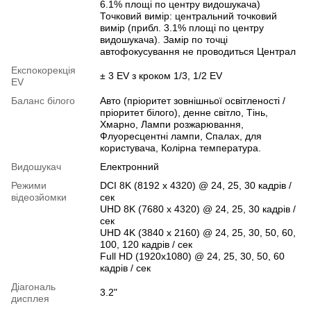
6.1% площі по центру видошукача)
Точковий вимір: центральний точковий
вимір (прибл. 3.1% площі по центру
видошукача). Замір по точці
автофокусування не проводиться Централ
Експокорекція
± 3 EV з кроком 1/3, 1/2 EV
EV
Баланс білого
Авто (пріоритет зовнішньої освітленості /
пріоритет білого), денне світло, Тінь,
Хмарно, Лампи розжарювання,
Флуоресцентні лампи, Спалах, для
користувача, Колірна температура.
Видошукач
Електронний
Режими
DCI 8K (8192 x 4320) @ 24, 25, 30 кадрів /
відеозйомки
сек
UHD 8K (7680 x 4320) @ 24, 25, 30 кадрів /
сек
UHD 4K (3840 x 2160) @ 24, 25, 30, 50, 60,
100, 120 кадрів / сек
Full HD (1920x1080) @ 24, 25, 30, 50, 60
кадрів / сек
Діагональ
3.2"
дисплея