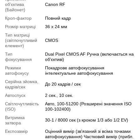
об'єктива
Canon RF
(Байонет)
Кроп-фактор
Повний кадр
Розмір матриці
36 х 24 мм
Тип матриці
(світлочутливий
CMOS
елемент)
Тип
Dual Pixel CMOS AF Ручна (включається на
фокусування
об'єктиві)
Режими
Покадрове автофокусування
автофокусу
інтелектуальне автофокусування
Серійна зйомка,
До 20 кадрів / сек
кадрів/сек
Автоспуск
2 сек., 10 сек.
Світлочутливість
Авто, 100-51200 (Розширені значення ISO
(ISO)
100-102400)
Витримка
30-1 / 8000 сек (з кроком 1/3 або 1/2 EV)
затвора
Експозамір
Оцінний вимір (зв'язаний зі всіма точками
автофокусування) Частковий вимір (прибл.