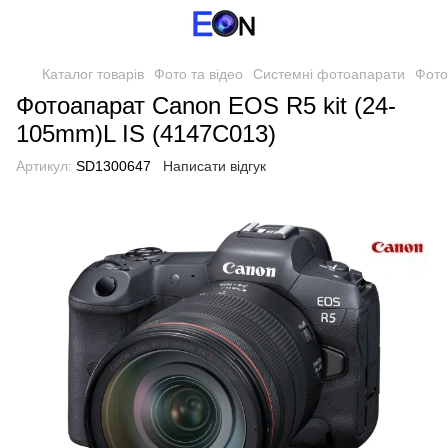
Каталог товарів
Фото та відео
Системні фотоапарати
Фото
Фотоапарат Canon EOS R5 kit (24-
105mm)L IS (4147C013)
Артикул:
SD1300647
Написати відгук