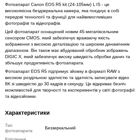
Фотоапарат Canon EOS R5 kit (24-105мм) L IS - це
високоякісна бездзеркальна камера, яка поєднує в собі
передові технології та функції для найвимогливіших
фотографів та відеографів.
Цей фотоапарат оснащений новим 45-мегапіксельним
сенсором CMOS, який забезпечує вражаючу якість
зображення з високою деталізацією та широким динамічним
діапазоном. Він також має вбудований обробник зображень
DIGIC X, який забезпечує високу швидкість обробки даних та
збільшує продуктивність фотоапарата.
Фотоапарат EOS R5 підтримує зйомку в форматі RAW з
високою роздільною здатністю та здатність записувати відео
8K зі швидкістю до 30 кадрів в секунду. Це відкриває безліч
можливостей для творчості та експериментів у світі фотографії
та відеозйомки.
Характеристики
Тип
Беззеркальний
фотоапарата
Кріплення