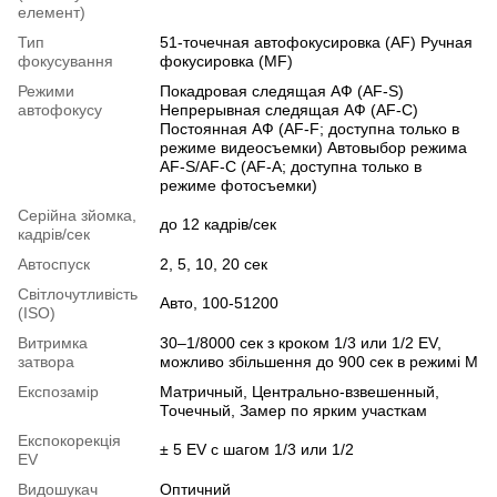
елемент)
Тип
51-точечная автофокусировка (AF) Ручная
фокусування
фокусировка (MF)
Режими
Покадровая следящая АФ (AF-S)
автофокусу
Непрерывная следящая АФ (AF-C)
Постоянная АФ (AF-F; доступна только в
режиме видеосъемки) Автовыбор режима
AF-S/AF-C (AF-A; доступна только в
режиме фотосъемки)
Серійна зйомка,
до 12 кадрів/сек
кадрів/сек
Автоспуск
2, 5, 10, 20 сек
Світлочутливість
Авто, 100-51200
(ISO)
Витримка
30–1/8000 сек з кроком 1/3 или 1/2 EV,
затвора
можливо збільшення до 900 сек в режимі M
Експозамір
Матричный, Центрально-взвешенный,
Точечный, Замер по ярким участкам
Експокорекція
± 5 EV с шагом 1/3 или 1/2
EV
Видошукач
Оптичний