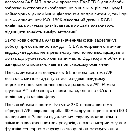
дозволом 24.5 МП, а також процесор EXpEED 6 для обробки
зображень створюють зображення з низьким рівнем шуму і
неймовірним динамічним діапазоном як при високих, так і при
низьких значеннях ISO. 180K-піксельний датчик RGB і
поліпшена система розпізнавання сюжетів дозволяють
підвищити точність виміру експозиції.
51-точкова система АФ із визначенням фази забезпечує
роботу при освітленості аж до − 3 EV, а яскравий оптичний
видошукач дозволяє в реальному часі точно відслідковувати
об'єкт, що рухається, який ви знімаєте. Відстежуйте об'єкти зі
швидкістю блискавки, навіть при слабкому освітленні.
Під час зйомки з видошукачем 51-точкова система АФ
дозволяє миттєво адаптуватися завдяки швидкому
переключенню між поліпшеними режимами АФ. Режим
групової АФ забезпечує швидке наведення на об'єкт і
поліпшену ізоляцію фону.
Під час зйомки в режимі live view 273-точкова система
гібридної АФ покриває прибл. 90% кадру по горизонталі і 90%
по вертикалі. Завдяки відхиляється екрану можна вільно
знімати з високих і низьких ракурсів, а також використовувати
функцію сенсорного спуску і сенсорної автофокусування.