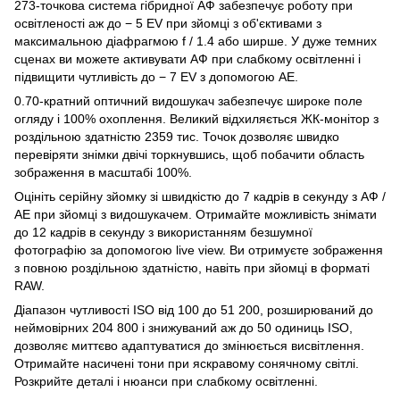
273-точкова система гібридної АФ забезпечує роботу при
освітленості аж до − 5 EV при зйомці з об'єктивами з
максимальною діафрагмою f / 1.4 або ширше. У дуже темних
сценах ви можете активувати АФ при слабкому освітленні і
підвищити чутливість до − 7 EV з допомогою АЕ.
0.70-кратний оптичний видошукач забезпечує широке поле
огляду і 100% охоплення. Великий відхиляється ЖК-монітор з
роздільною здатністю 2359 тис. Точок дозволяє швидко
перевіряти знімки двічі торкнувшись, щоб побачити область
зображення в масштабі 100%.
Оцініть серійну зйомку зі швидкістю до 7 кадрів в секунду з АФ /
АЕ при зйомці з видошукачем. Отримайте можливість знімати
до 12 кадрів в секунду з використанням безшумної
фотографію за допомогою live view. Ви отримуєте зображення
з повною роздільною здатністю, навіть при зйомці в форматі
RAW.
Діапазон чутливості ISO від 100 до 51 200, розширюваний до
неймовірних 204 800 і знижуваний аж до 50 одиниць ISO,
дозволяє миттєво адаптуватися до змінюється висвітлення.
Отримайте насичені тони при яскравому сонячному світлі.
Розкрийте деталі і нюанси при слабкому освітленні.