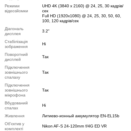
Режими
UHD 4K (3840 x 2160) @ 24, 25, 30 кадрів/
відеозйомки
сек
Full HD (1920x1080) @ 24, 25, 30, 50, 60,
100, 120 кадрів/сек
Діагональ
3.2"
дисплея
Cтабілізація
Ні
зображення
Поворотний
Так
дисплей
Підключення
зовнішнього
Так
спалаху
Підключення
зовнішнього
Так
мікрофона
Вбудований
Ні
спалах
Живлення
Литиево-ионный аккумулятор EN-EL15b
Об'єктив у
Nikon AF-S 24-120mm f/4G ED VR
комплекті