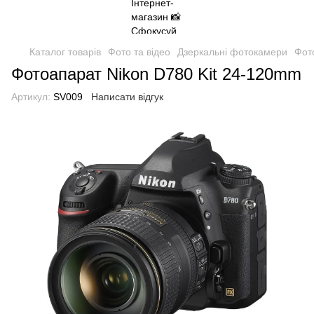
Каталог товарів
Фото та відео
Дзеркальні фотокамери
Фот
Фотоапарат Nikon D780 Kit 24-120mm
Артикул:
SV009
Написати відгук