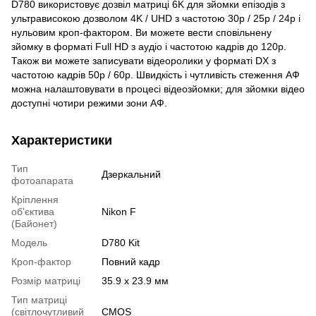
D780 використовує дозвіл матриці 6K для зйомки епізодів з
ультрависокою дозволом 4K / UHD з частотою 30p / 25p / 24p і
нульовим кроп-фактором. Ви можете вести сповільнену
зйомку в форматі Full HD з аудіо і частотою кадрів до 120p.
Також ви можете записувати відеоролики у форматі DX з
частотою кадрів 50p / 60p. Швидкість і чутливість стеження АФ
можна налаштовувати в процесі відеозйомки; для зйомки відео
доступні чотири режими зони АФ.
Характеристики
Тип
Дзеркальний
фотоапарата
Кріплення
об'єктива
Nikon F
(Байонет)
Модель
D780 Kit
Кроп-фактор
Повний кадр
Розмір матриці
35.9 x 23.9 мм
Тип матриці
(світлочутливий
CMOS