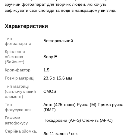
зручний фотоапарат для творчих людей, які хочуть
зафіксувати свої спогади та події в найкращому вигляді.
Характеристики
Тип
Беззеркальний
фотоапарата
Кріплення
об'єктива
Sony E
(Байонет)
Кроп-фактор
1.5
Розмір матриці
23.5 x 15.6 мм
Тип матриці
(світлочутливий
CMOS
елемент)
Тип
Авто (425 точок) Ручна (M) Пряма ручна
фокусування
(DMF)
Режими
Покадровий (AF-S) Стежить (AF-C)
автофокусу
Серійна зйомка,
До 11 кадрів / сек