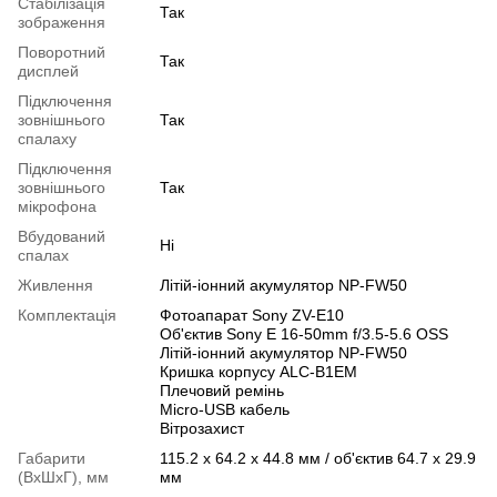
Cтабілізація
Так
зображення
Поворотний
Так
дисплей
Підключення
зовнішнього
Так
спалаху
Підключення
зовнішнього
Так
мікрофона
Вбудований
Ні
спалах
Живлення
Літій-іонний акумулятор NP-FW50
Комплектація
Фотоапарат Sony ZV-E10
Об'єктив Sony E 16-50mm f/3.5-5.6 OSS
Літій-іонний акумулятор NP-FW50
Кришка корпусу ALC-B1EM
Плечовий ремінь
Micro-USB кабель
Вітрозахист
Габарити
115.2 x 64.2 x 44.8 мм / об'єктив 64.7 x 29.9
(ВхШхГ), мм
мм