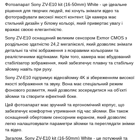
Фотоапарат Sony ZV-E10 kit (16-50mm) White - це ідеальне
рішення для творчих людей, які хочуть знімати відео та
фотографувати високої якості контент. Ця камера має
стильний дизайн у білому кольорі, який привертає увагу і
вражає своєю елегантністю.
Sony ZV-E10 оснащений великим сенсором Exmor CMOS з
роздільною здатністю 24,2 мегапікселі, який дозволяє знімати
детальні та чіткі зображення з яскравими кольорами та
реалістичними відтінками. Крім того, камера має вбудований
стабілізатор зображення, який забезпечує плавну та стабільну
зйомку навіть при руху.
Sony ZV-E10 підтримує відеозйомку 4K зі збереженням високої
якості зображення та звуку. Вона має спеціальний режим
фонового розмиття, який дозволяє зосередитися на об'єкті
зйомки та створити ефектний боке.
Цей фотоапарат має зручний та ергономічний корпус, що
забезпечує комфортне утримання під час зйомки. Він також
оснащений обертовим сенсорним екраном, який дозволяє
легко налаштовувати параметри зйомки та переглядати знімки
та відео.
Загалом, Sony ZV-E10 kit (16-50mm) White - це потужний та