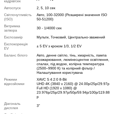
кадрів/сек
Автоспуск
2, 5, 10 сек
Світлочутливість
Авто, 100-32000 (Розширені значення ISO
(ISO)
50-51200)
Витримка
30 - 1/4000 сек
затвора
Експозамір
Мульти, Точковий, Центрально-зважений
Експокорекція
± 5 EV з кроком 1/3, 1/2 EV
EV
Баланс білого
Авто, денне світло, тінь, хмарність, лампа
розжарювання, люмінесцентне освітлення,
спалах, під водою, колірна температура
(2500–9900 К) та колірний фільтр /
Налаштування користувача
Режими
XAVC S 4:2:0 8-Bit
відеозйомки
UHD 4K (3840 x 2160) @ 24.00p/25p/29.97p
Full HD (1920 x 1080) @
23.976p/25p/29.97p/50p/59.94p/100p/119.88
p
Діагональ
3"
дисплея