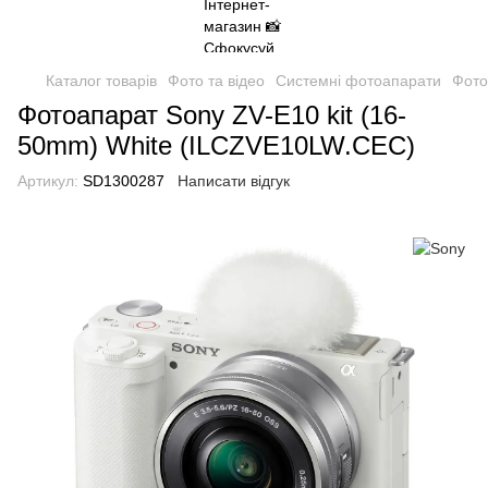
Каталог товарів
Фото та відео
Системні фотоапарати
Фото
Фотоапарат Sony ZV-E10 kit (16-
50mm) White (ILCZVE10LW.CEC)
Артикул:
SD1300287
Написати відгук