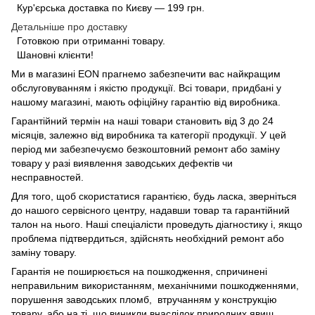
Кур'єрська доставка по Києву — 199 грн.
Детальніше про доставку
Готовкою при отриманні товару.
Шановні клієнти!
Ми в магазині
EON
прагнемо забезпечити вас найкращим
обслуговуванням і якістю продукції. Всі товари, придбані у
нашому магазині, мають офіційну гарантію від виробника.
Гарантійний термін на наші товари становить від 3 до 24
місяців, залежно від виробника та категорії продукції. У цей
період ми забезпечуємо безкоштовний ремонт або заміну
товару у разі виявлення заводських дефектів чи
несправностей.
Для того, щоб скористатися гарантією, будь ласка, зверніться
до нашого сервісного центру, надавши товар та гарантійний
талон на нього. Наші спеціалісти проведуть діагностику і, якщо
проблема підтвердиться, здійснять необхідний ремонт або
заміну товару.
Гарантія не поширюється на пошкодження, спричинені
неправильним використанням, механічними пошкодженнями,
порушення заводських пломб, втручанням у конструкцію
товару, або на ті, що виникли внаслідок природних явищ.