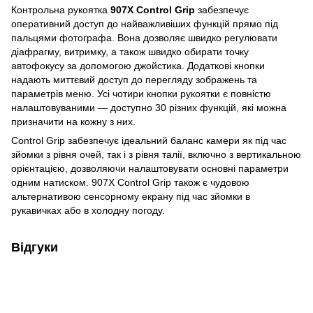
Контрольна рукоятка
907X Control Grip
забезпечує
оперативний доступ до найважливіших функцій прямо під
пальцями фотографа. Вона дозволяє швидко регулювати
діафрагму, витримку, а також швидко обирати точку
автофокусу за допомогою джойстика. Додаткові кнопки
надають миттєвий доступ до перегляду зображень та
параметрів меню. Усі чотири кнопки рукоятки є повністю
налаштовуваними — доступно 30 різних функцій, які можна
призначити на кожну з них.
Control Grip забезпечує ідеальний баланс камери як під час
зйомки з рівня очей, так і з рівня талії, включно з вертикальною
орієнтацією, дозволяючи налаштовувати основні параметри
одним натиском. 907X Control Grip також є чудовою
альтернативою сенсорному екрану під час зйомки в
рукавичках або в холодну погоду.
Відгуки