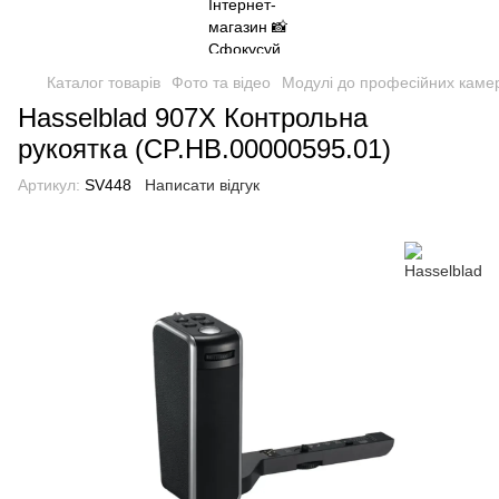
Каталог товарів
Фото та відео
Модулі до професійних каме
Hasselblad 907X Контрольна
рукоятка (CP.HB.00000595.01)
Артикул:
SV448
Написати відгук