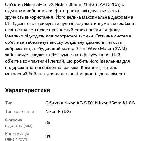
Об'єктив Nikon AF-S DX Nikkor 35mm f/1.8G (JAA132DA) є
відмінним вибором для фотографів, які цінують якість і
зручність використання. Його велика максимальна діафрагма
f/1.8 дозволяє отримувати чудові результати в умовах слабкого
освітлення і створює прекрасний ефект розмиття фону,
ідеально підходить для портретної зйомки. Оптична система
об'єктива забезпечує високу роздільну здатність і чіткість
зображення, а вбудований мотор Silent Wave Motor (SWM)
забезпечує швидке та безшумне автофокусування. Цей
об'єктив компактний і легкий, що робить його ідеальним для
подорожей та повсякденної зйомки. Крім того, він має
металевий байонет для додаткової міцності і довговічності.
Характеристики
Тип
Об'єктив Nikon AF-S DX Nikkor 35mm f/1.8G
Тип кріплення
Nikon F (DX)
Фокусна
35
відстань (мм)
Конструкція
8/6
(лінз / груп)