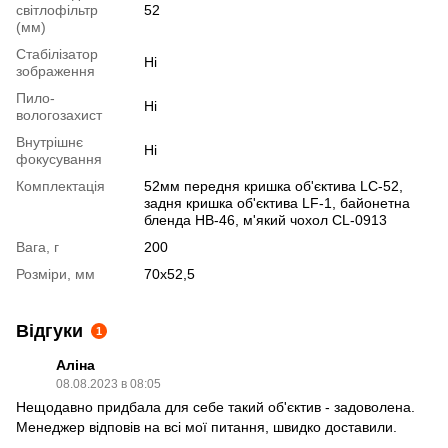
світлофільтр
52
(мм)
Стабілізатор
Ні
зображення
Пило-
Ні
вологозахист
Внутрішнє
Ні
фокусування
Комплектація
52мм передня кришка об'єктива LC-52,
задня кришка об'єктива LF-1, байонетна
бленда HB-46, м'який чохол CL-0913
Вага, г
200
Розміри, мм
70x52,5
Відгуки
1
Аліна
08.08.2023 в 08:05
Нещодавно придбала для себе такий об'єктив - задоволена.
Менеджер відповів на всі мої питання, швидко доставили.