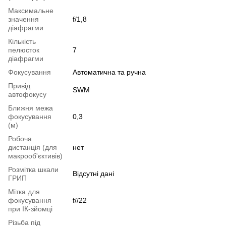
Максимальне
значення
f/1,8
діафрагми
Кількість
пелюсток
7
діафрагми
Фокусування
Автоматична та ручна
Привід
SWM
автофокусу
Ближня межа
фокусування
0,3
(м)
Робоча
дистанція (для
нет
макрооб'єктивів)
Розмітка шкали
Відсутні дані
ГРИП
Мітка для
фокусування
f//22
при ІК-зйомці
Різьба під