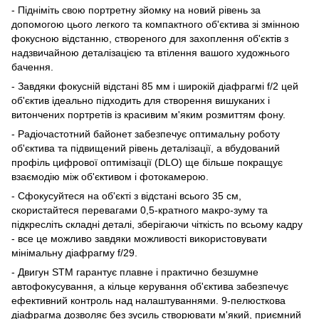
- Підніміть свою портретну зйомку на новий рівень за
допомогою цього легкого та компактного об'єктива зі змінною
фокусною відстанню, створеного для захоплення об'єктів з
надзвичайною деталізацією та втілення вашого художнього
бачення.
- Завдяки фокусній відстані 85 мм і широкій діафрагмі f/2 цей
об'єктив ідеально підходить для створення вишуканих і
витончених портретів із красивим м'яким розмиттям фону.
- Радіочастотний байонет забезпечує оптимальну роботу
об'єктива та підвищений рівень деталізації, а вбудований
профіль цифрової оптимізації (DLO) ще більше покращує
взаємодію між об'єктивом і фотокамерою.
- Сфокусуйтеся на об'єкті з відстані всього 35 см,
скористайтеся перевагами 0,5-кратного макро-зуму та
підкресліть складні деталі, зберігаючи чіткість по всьому кадру
- все це можливо завдяки можливості використовувати
мінімальну діафрагму f/29.
- Двигун STM гарантує плавне і практично безшумне
автофокусування, а кільце керування об'єктива забезпечує
ефективний контроль над налаштуваннями. 9-пелюсткова
діафрагма дозволяє без зусиль створювати м'який, приємний