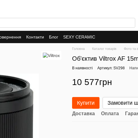
повернення
Контакти
Блог
SEXY CERAMIC
Головна
Каталог товарів
Фото та 
Об'єктив Viltrox AF 15m
В наявності
Артикул: SV298
Напи
10 577грн
Купити
Замовити 
Доставка
Оплата
Гара