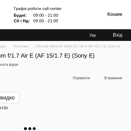
Графік роботи call-center
Кошик
Будні:
09:00 - 21:00
Сб і Нд:
09:00 - 21:00
Вхід
Укр
відео
Об'єктиви
Об'єктив Viltrox AF 15mm f/1.7 Air E (AF 15/1.7 E) (Sony E)
m f/1.7 Air E (AF 15/1.7 E) (Sony E)
сати відгук
Порівняти
В бажання
швидко
нтія