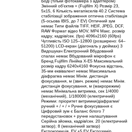
Боді (тільки фотокамера з адаптером)
Змінний об'єктив + (Fujifilm X) Розмір 23,
5x15, 6 Кількість мегапікселів 40.2 Система
стабілізації зображення оптична стабілізація
(5-осьова IBIS, до 7 EV) Оптичний зум
немає Типи файлів TIFF, HEIF, JPEG, DCF,
RAW Формат відео MOV, MP4 Макс. розмір
кадру; кадрів/сек. (fps) 4096x2160 (60fps)
Чутливість ISO 125–12800 (розширено: 64–
51200) LCD-екран (діагональ у дюймах) 3
Видошукач Електронний Вбудований
спалах немає Вбудований мікрофон є
Бренд Fujifilm Лінійка X-E5 Максимальний
розмір кадру 6240x4160 Фокусна відстань,
35-мм еквівалент немає Максимальна
діафрагма немає Мінім. дистанція
фокусування, м (звич. режим) немає Мінім.
дистанція фокусування, м (макрорежим)
немає Мінімальна витримка, сек 1/4000
(механічний), 1/180000 (електричний)
Режими: пріоритет витримки/діафрагми/
ручний + / + / + Ручне фокусування є
Цифровий зум є Баланс білого 7
передустановок + ручне налаштування
Серійна зйомка, кадрів/сек. 20 (електричний
затвор); 8 (механічний затвор)
Експокорекція, EV ±5 EV Експозамір