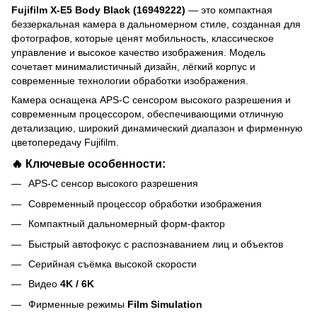
Fujifilm X-E5 Body Black (16949222)
— это компактная
беззеркальная камера в дальномерном стиле, созданная для
фотографов, которые ценят мобильность, классическое
управление и высокое качество изображения. Модель
сочетает минималистичный дизайн, лёгкий корпус и
современные технологии обработки изображения.
Камера оснащена APS-C сенсором высокого разрешения и
современным процессором, обеспечивающими отличную
детализацию, широкий динамический диапазон и фирменную
цветопередачу Fujifilm.
🔥 Ключевые особенности:
APS-C сенсор высокого разрешения
Современный процессор обработки изображения
Компактный дальномерный форм-фактор
Быстрый автофокус с распознаванием лиц и объектов
Серийная съёмка высокой скорости
Видео
4K / 6K
Фирменные режимы
Film Simulation