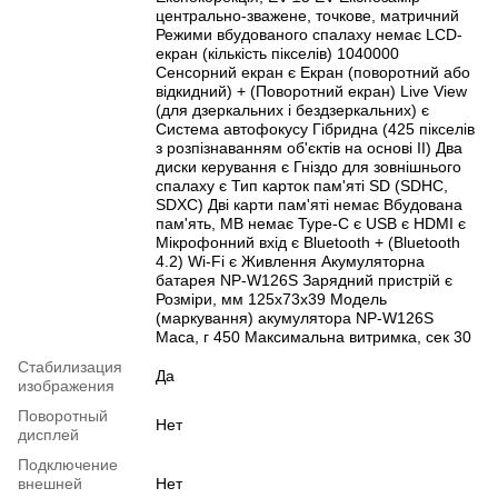
центрально-зважене, точкове, матричний
Режими вбудованого спалаху немає LCD-
екран (кількість пікселів) 1040000
Сенсорний екран є Екран (поворотний або
відкидний) + (Поворотний екран) Live View
(для дзеркальних і бездзеркальних) є
Система автофокусу Гібридна (425 пікселів
з розпізнаванням об'єктів на основі ІІ) Два
диски керування є Гніздо для зовнішнього
спалаху є Тип карток пам'яті SD (SDHC,
SDXC) Дві карти пам'яті немає Вбудована
пам'ять, MB немає Type-C є USB є HDMI є
Мікрофонний вхід є Bluetooth + (Bluetooth
4.2) Wi-Fi є Живлення Акумуляторна
батарея NP-W126S Зарядний пристрій є
Розміри, мм 125x73x39 Модель
(маркування) акумулятора NP-W126S
Маса, г 450 Максимальна витримка, сек 30
Стабилизация
Да
изображения
Поворотный
Нет
дисплей
Подключение
внешней
Нет