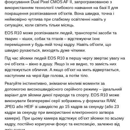
фокусування Dual Pixel CMOS AF II, запрограмованою з
використанням технології глибокого навчання на базі ІІ для
покращення розпізнавання об'єктів. Вона швидка, точна і
неймовірно чутлива при слабкому освітленні навіть у
ситуаціях, коли світить тільки місяць.
EOS R10 може розпізнавати людей, транспортні засоби та
тварин – кішок, собак та птахів – відстежуючи їхнє
переміщення у будь-якій точці кадру. Навіть об'єкти, що
швидко рухаються, виходять дуже чіткими.
Під час зйомки людей EOS R10 в першу чергу звертає увагу на
очі об'єкта – вікно в душу. Якщо їх не видно, то замість них
відстежується обличчя. А якщо об'єкт на мить відвертається,
наступним на черзі йде голова, а потім тіло.
Реагуйте інстинктивно, знімаючи мінливі моменти за
допомогою високошвидкісного серійного режиму – ідеальний
варіант для зйомки дикої природи та спорту. EOS R10 може
виконувати безперервні серії зображень у форматах RAW,
JPEG або HEIF зі швидкістю до 15 кадрів за секунду (або 23
кадри за секунду при використанні електронного затвора
камери). При цьому камера відстежує об'єкт зйомки по всьому
кадру, постійно коригуючи фокус та експозицію, залежно від
змін сцени.