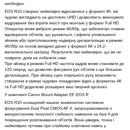
необхідно.
EOS R10 створює неймовірні відеозаписи у форматі 4K, які
чудово виглядають на дисплеях UHD і дозволяють виконувати
кадрування без втрати якості при монтажі у формат Full HD.
Оператор може вибрати режим 4K/60p, що забезпечує плавне
відтворення об'єктів, що рухаються, і ефекти уповільненої
зйомки або приголомшливу надмірну дискретизацію в режимі
4K/30p на основі вихідних даних у форматі 6K з 24,2-
мегапіксельної матриці. Результати такі неймовірні, що ви не
повірите, доки не побачите самі.
При зйомці в режимі Full HD частота кадрів може становити до
120 секунд, що дозволяє фіксувати рух об'єктів з ще більшою
деталізацією. При зйомці сцен повільного руху можливість
створення в камері чудових покадрових відео у форматах 4K
та Full HD додатково розширює ваш творчий арсенал.
У комплекті Canon Mount Adapter EF-EOS R
EOS R10 оснащений нашою знаменитою системою
фокусування Dual Pixel CMOS AF II, запрограмованою з
використанням технології глибокого навчання на базі ІІ для
покращення розпізнавання об'єктів. Вона швидка, точна і
неймовірно чутлива при слабкому освітленні навіть у