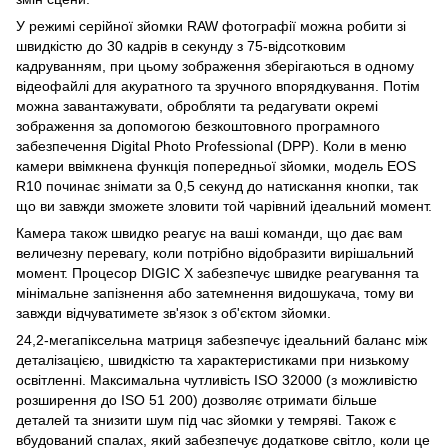
У режимі серійної зйомки RAW фотографії можна робити зі
швидкістю до 30 кадрів в секунду з 75-відсотковим
кадруванням, при цьому зображення зберігаються в одному
відеофайлі для акуратного та зручного впорядкування. Потім
можна завантажувати, обробляти та редагувати окремі
зображення за допомогою безкоштовного програмного
забезпечення Digital Photo Professional (DPP). Коли в меню
камери ввімкнена функція попередньої зйомки, модель EOS
R10 починає знімати за 0,5 секунд до натискання кнопки, так
що ви завжди зможете зловити той чарівний ідеальний момент.
Камера також швидко реагує на ваші команди, що дає вам
величезну перевагу, коли потрібно відобразити вирішальний
момент. Процесор DIGIC X забезпечує швидке реагування та
мінімальне запізнення або затемнення видошукача, тому ви
завжди відчуватимете зв'язок з об'єктом зйомки.
24,2-мегапіксельна матриця забезпечує ідеальний баланс між
деталізацією, швидкістю та характеристиками при низькому
освітленні. Максимальна чутливість ISO 32000 (з можливістю
розширення до ISO 51 200) дозволяє отримати більше
деталей та знизити шум під час зйомки у темряві. Також є
вбудований спалах, який забезпечує додаткове світло, коли це