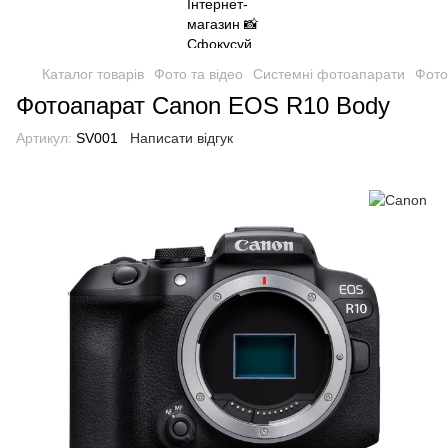
Каталог товарів
Фото та відео
Системні фотоапарати
Фото
Фотоапарат Canon EOS R10 Body
Артикул:
SV001
Написати відгук