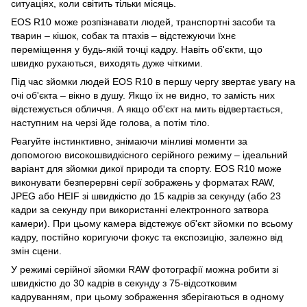
ситуаціях, коли світить тільки місяць.
EOS R10 може розпізнавати людей, транспортні засоби та
тварин – кішок, собак та птахів – відстежуючи їхнє
переміщення у будь-якій точці кадру. Навіть об'єкти, що
швидко рухаються, виходять дуже чіткими.
Під час зйомки людей EOS R10 в першу чергу звертає увагу на
очі об'єкта – вікно в душу. Якщо їх не видно, то замість них
відстежується обличчя. А якщо об'єкт на мить відвертається,
наступним на черзі йде голова, а потім тіло.
Реагуйте інстинктивно, знімаючи мінливі моменти за
допомогою високошвидкісного серійного режиму – ідеальний
варіант для зйомки дикої природи та спорту. EOS R10 може
виконувати безперервні серії зображень у форматах RAW,
JPEG або HEIF зі швидкістю до 15 кадрів за секунду (або 23
кадри за секунду при використанні електронного затвора
камери). При цьому камера відстежує об'єкт зйомки по всьому
кадру, постійно коригуючи фокус та експозицію, залежно від
змін сцени.
У режимі серійної зйомки RAW фотографії можна робити зі
швидкістю до 30 кадрів в секунду з 75-відсотковим
кадруванням, при цьому зображення зберігаються в одному