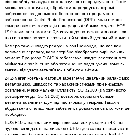
відеофайлі для акуратного та зручного впорядкування. Потім
можна завантажувати, обробляти та редагувати окремі
зображення за допомогою безкоштовного програмного
забезпечення Digital Photo Professional (DPP). Коли в меню
камери ввімкнена функція попередньої зйомки, модель EOS
R10 починає знімати за 0,5 секунд до натискання кнопки, так
що ви завжди зможете зловити той чарівний ідеальний момент.
Камера також швидко реагує на ваші команди, що дає вам
величезну перевагу, коли потрібно відобразити вирішальний
момент. Процесор DIGIC X забезпечує швидке реагування та
мінімальне запізнення або затемнення видошукача, тому ви
завжди відчуватимете зв'язок з об'єктом зйомки.
24,2-мегапіксельна матриця забезпечує ідеальний баланс між
деталізацією, швидкістю та характеристиками при низькому
освітленні. Максимальна чутливість ISO 32000 (з можливістю
розширення до ISO 51 200) дозволяє отримати більше
деталей та знизити шум під час зйомки у темряві. Також є
вбудований спалах, який забезпечує додаткове світло, коли це
необхідно.
EOS R10 створює неймовірні відеозаписи у форматі 4K, які
чудово виглядають на дисплеях UHD і дозволяють виконувати
кадрування без втрати якості при монтажі у формат Full HD.