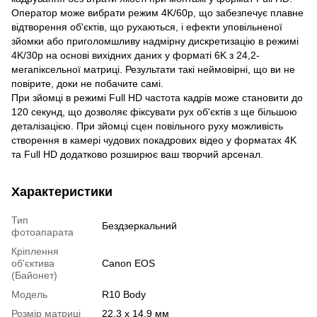
Оператор може вибрати режим 4K/60p, що забезпечує плавне
відтворення об'єктів, що рухаються, і ефекти уповільненої
зйомки або приголомшливу надмірну дискретизацію в режимі
4K/30p на основі вихідних даних у форматі 6K з 24,2-
мегапіксельної матриці. Результати такі неймовірні, що ви не
повірите, доки не побачите самі.
При зйомці в режимі Full HD частота кадрів може становити до
120 секунд, що дозволяє фіксувати рух об'єктів з ще більшою
деталізацією. При зйомці сцен повільного руху можливість
створення в камері чудових покадрових відео у форматах 4K
та Full HD додатково розширює ваш творчий арсенал.
Характеристики
Тип
Бездзеркальний
фотоапарата
Кріплення
об'єктива
Canon EOS
(Байонет)
Модель
R10 Body
Розмір матриці
22.3 x 14.9 мм