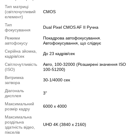
Тип матриці
(світлочутливий
CMOS
елемент)
Тип
Dual Pixel CMOS AF II Ручна
фокусування
Режими
Покадрова автофокусування.
автофокусу
Автофокусування, що слідкує
Серійна зйомка,
До 23 кадрів/сек
кадрів/сек
Світлочутливість
Авто, 100-32000 (Розширені значення ISO
(ISO)
100-51200)
Витримка
30-1/4000 сек
затвора
Діагональ
3"
дисплея
Максимальний
6000 x 4000
розмір кадру
Максимальна
роздільна
UHD 4K (3840 x 2160)
здатність відео,
пікселів