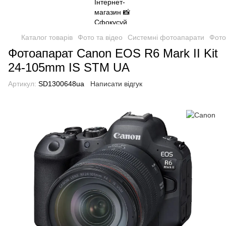
Каталог товарів
Фото та відео
Системні фотоапарати
Фото
Фотоапарат Canon EOS R6 Mark II Kit
24-105mm IS STM UA
Артикул:
SD1300648ua
Написати відгук