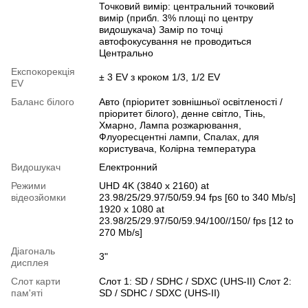
Точковий вимір: центральний точковий
вимір (прибл. 3% площі по центру
видошукача) Замір по точці
автофокусування не проводиться
Центрально
Експокорекція
± 3 EV з кроком 1/3, 1/2 EV
EV
Баланс білого
Авто (пріоритет зовнішньої освітленості /
пріоритет білого), денне світло, Тінь,
Хмарно, Лампа розжарювання,
Флуоресцентні лампи, Спалах, для
користувача, Колірна температура
Видошукач
Електронний
Режими
UHD 4K (3840 x 2160) at
відеозйомки
23.98/25/29.97/50/59.94 fps [60 to 340 Mb/s]
1920 x 1080 at
23.98/25/29.97/50/59.94/100//150/ fps [12 to
270 Mb/s]
Діагональ
3"
дисплея
Слот карти
Слот 1: SD / SDHC / SDXC (UHS-II) Слот 2:
пам'яті
SD / SDHC / SDXC (UHS-II)