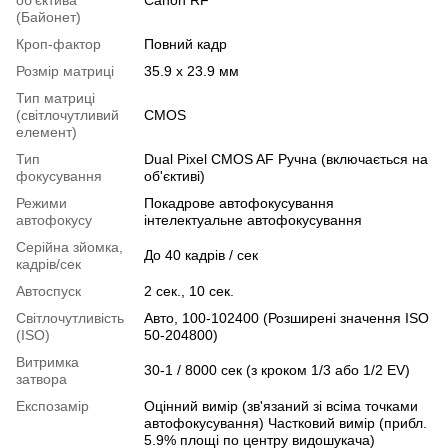
(Байонет)
Кроп-фактор
Повний кадр
Розмір матриці
35.9 x 23.9 мм
Тип матриці
(світлочутливий
CMOS
елемент)
Тип
Dual Pixel CMOS AF Ручна (включається на
фокусування
об'єктиві)
Режими
Покадрове автофокусування
автофокусу
інтелектуальне автофокусування
Серійна зйомка,
До 40 кадрів / сек
кадрів/сек
Автоспуск
2 сек., 10 сек.
Світлочутливість
Авто, 100-102400 (Розширені значення ISO
(ISO)
50-204800)
Витримка
30-1 / 8000 сек (з кроком 1/3 або 1/2 EV)
затвора
Експозамір
Оцінний вимір (зв'язаний зі всіма точками
автофокусування) Частковий вимір (прибл.
5.9% площі по центру видошукача)