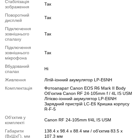
Cтабілізація
Так
зображення
Поворотний
Так
дисплей
Підключення
зовнішнього
Так
спалаху
Підключення
зовнішнього
Так
мікрофона
Вбудований
Ні
спалах
Живлення
Літій-іонний акумулятор LP-E6NH
Комплектація
Фотоапарат Canon EOS R6 Mark II Body
Об'єктив Canon RF 24-105mm f / 4L IS USM
Літієво-іонний акумулятор LP-E6NH
Зарядний пристрій LC-E6 Кришка корпусу
R-F-5
Об'єктив у
Canon RF 24-105mm f/4L IS USM
комплекті
Габарити
138.4 x 98.4 x 88.4 мм / об'єктив 83.5 x
(ВхШхГ), мм
107.3 мм