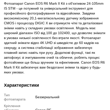
Фотоапарат Canon EOS R6 Mark II Kit з об'єктивом 24-105mm
IS STM - це потужний та універсальний інструмент для
професійного фотографування та відеозйомки. Завдяки
високоякісному 20,1-мегапіксельному датчику зображення
CMOS і процесору DIGIC X ви отримуєте чіткі та деталізовані
знімки навіть у складних умовах освітлення. Модель має
широкий діапазон ISO від 100 до 102400, що дозволяє знімати
в умовах низької освітленості без втрати якості. Фотоапарат
здатний знімати відео 4K UHD зі швидкістю до 60 кадрів на
секунду, а система стабілізації зображення забезпечує
плавний запис навіть при руху. Додаткові функції, такі як
автофокус зі зчитуванням очей та обличчя, роблять процес
фотозйомки ще більш зручним та ефективним. Canon EOS R6
Mark II Kit забезпечує вам бездоганні знімки та відео у будь-
яких умовах.
Характеристики
Тип
Беззеркальний
фотоапарата
Кріплення
об'єктива
Canon RF