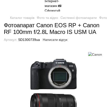
Каталог товарів
Фото та відео
Системні фотоапарати
Фото
Фотоапарат Canon EOS RP + Canon
RF 100mm f/2.8L Macro IS USM UA
Артикул:
SD1300739ua
Написати відгук