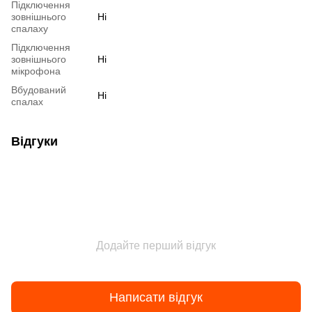
Підключення
зовнішнього
Ні
спалаху
Підключення
зовнішнього
Ні
мікрофона
Вбудований
Ні
спалах
Відгуки
Додайте перший відгук
Написати відгук