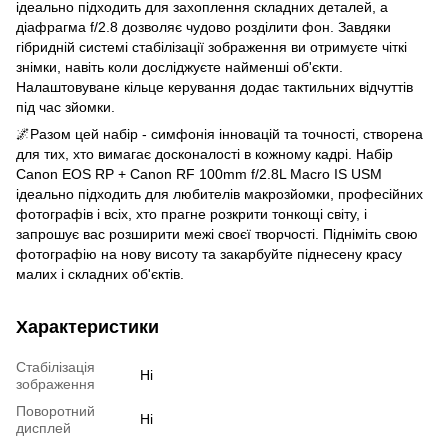
ідеально підходить для захоплення складних деталей, а
діафрагма f/2.8 дозволяє чудово розділити фон. Завдяки
гібридній системі стабілізації зображення ви отримуєте чіткі
знімки, навіть коли досліджуєте найменші об'єкти.
Налаштовуване кільце керування додає тактильних відчуттів
під час зйомки.
🌌Разом цей набір - симфонія інновацій та точності, створена
для тих, хто вимагає досконалості в кожному кадрі. Набір
Canon EOS RP + Canon RF 100mm f/2.8L Macro IS USM
ідеально підходить для любителів макрозйомки, професійних
фотографів і всіх, хто прагне розкрити тонкощі світу, і
запрошує вас розширити межі своєї творчості. Підніміть свою
фотографію на нову висоту та закарбуйте піднесену красу
малих і складних об'єктів.
Характеристики
Cтабілізація
Ні
зображення
Поворотний
Ні
дисплей