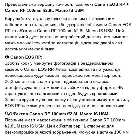
Представляємо вершину точності: Комплект
Canon EOS RP +
Canon RF 100mm f/2.8L Macro IS USM
Вирушайте у візуальну одіссею з нашим ексклюзивним
набором, що складається з бездзеркальної камери Canon EOS
RP та об'єктива Canon RF 100mm f/2.8L Macro IS USM. Цей
динамічний дует, ретельно розроблений для тих, хто вимагає
максимальної точності та деталізації, відкриває двері у світ
досконалої макрозйомки.
📷
Canon EOS RP
:
Зробіть крок у майбутнє фотографії з бездзеркальною
камерою Canon EOS RP. Легка, компактна та потужна, ця
повнокадрова чудо-камера переосмислює межі творчості.
26,2-мегапіксельна матриця, вдосконалена система
автофокусування та можливість зйомки відео у форматі 4K
гарантують, що ваші знімки та відео будуть вражаючими.
Завдяки зручному сенсорному екрану зі змінним кутом нахилу
EOS RP дає змогу з легкістю досліджувати нові перспективи.
🔍Об'єктив Canon RF 100mm f/2.8L Macro IS USM
:
Пориньте у світ макрозйомки з об'єктивом Canon RF 100mm
f/2.8L Macro IS USM. Цей об'єктив серії L створено для
безкомпромісної якості зображення. Фокусна відстань 100 мм