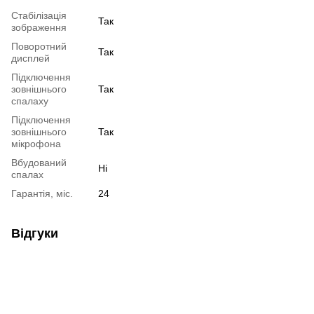
Cтабілізація
Так
зображення
Поворотний
Так
дисплей
Підключення
зовнішнього
Так
спалаху
Підключення
зовнішнього
Так
мікрофона
Вбудований
Ні
спалах
Гарантія, міс.
24
Відгуки