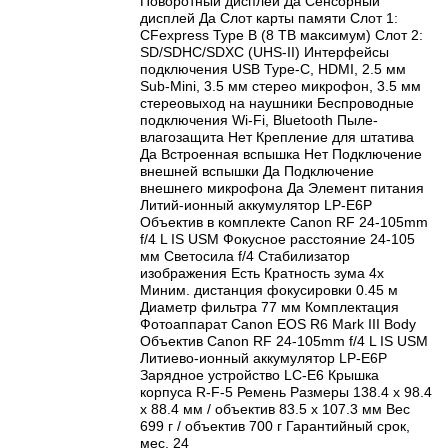
Поворотный дисплей Да Сенсорный
дисплей Да Слот карты памяти Слот 1:
CFexpress Type B (8 TB максимум) Слот 2:
SD/SDHC/SDXC (UHS-II) Интерфейсы
подключения USB Type-C, HDMI, 2.5 мм
Sub-Mini, 3.5 мм стерео микрофон, 3.5 мм
стереовыход на наушники Беспроводные
подключения Wi-Fi, Bluetooth Пыле-
влагозащита Нет Крепление для штатива
Да Встроенная вспышка Нет Подключение
внешней вспышки Да Подключение
внешнего микрофона Да Элемент питания
Литий-ионный аккумулятор LP-E6P
Объектив в комплекте Canon RF 24-105mm
f/4 L IS USM Фокусное расстояние 24-105
мм Светосила f/4 Стабилизатор
изображения Есть Кратность зума 4x
Миним. дистанция фокусировки 0.45 м
Диаметр фильтра 77 мм Комплектация
Фотоаппарат Canon EOS R6 Mark III Body
Объектив Canon RF 24-105mm f/4 L IS USM
Литиево-ионный аккумулятор LP-E6P
Зарядное устройство LC-E6 Крышка
корпуса R-F-5 Ремень Размеры 138.4 x 98.4
x 88.4 мм / объектив 83.5 x 107.3 мм Вес
699 г / объектив 700 г Гарантийный срок,
мес. 24