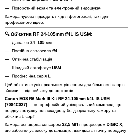
Поворотний екран та електронний видошукач
Камера чудово підходить як для фотографії, так і для
професійного відео.
🔍 Об’єктив RF 24-105mm f/4L IS USM:
Діапазон
24–105 мм
Постійна світлосила
f/4
Оптична стабілізація
Швидкий автофокус
USM
Професійна серія
L
Цей об’єктив є універсальним рішенням для більшості жанрів
зйомки — від пейзажу до портретів.
Canon EOS R6 Mark III Kit RF 24-105mm f/4L IS USM
(7084C027)
— це професійний універсальний комплект, що
поєднує потужну повнокадрову бездзеркальну камеру та
об’єктив L-серії.
Камера оснащена сенсором
32,5 МП
і процесором
DIGIC X
,
що забезпечує високу деталізацію, швидкість і точну передачу