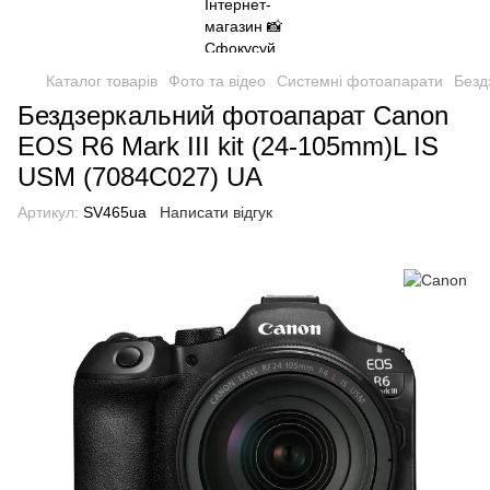
Каталог товарів
Фото та відео
Системні фотоапарати
Безд
Бездзеркальний фотоапарат Canon
EOS R6 Mark III kit (24-105mm)L IS
USM (7084C027) UA
Артикул:
SV465ua
Написати відгук