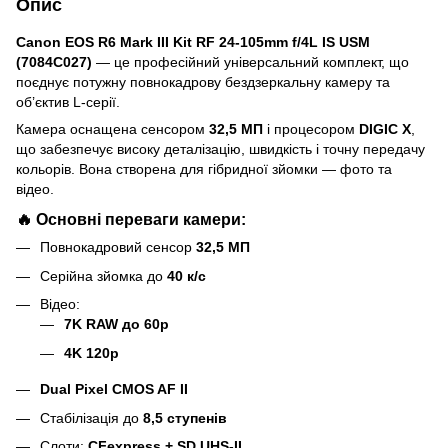
Опис
Canon EOS R6 Mark III Kit RF 24-105mm f/4L IS USM
(7084C027)
— це професійний універсальний комплект, що
поєднує потужну повнокадрову бездзеркальну камеру та
об’єктив L-серії.
Камера оснащена сенсором
32,5 МП
і процесором
DIGIC X
,
що забезпечує високу деталізацію, швидкість і точну передачу
кольорів. Вона створена для гібридної зйомки — фото та
відео.
🔥 Основні переваги камери:
Повнокадровий сенсор
32,5 МП
Серійна зйомка до
40 к/с
Відео:
7K RAW до 60p
4K 120p
Dual Pixel CMOS AF II
Стабілізація до
8,5 ступенів
Слоти:
CFexpress + SD UHS-II