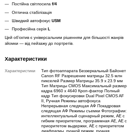
Постійна світлосила
f/4
Оптична стабілізація
Швидкий автофокус
USM
Професійна серія
L
Цей об’єктив є універсальним рішенням для більшості жанрів
зйомки — від пейзажу до портретів.
Характеристики
Характеристики
Тип фотоаппарата Беззеркальный Байонет
Canon RF Разрешение матрицы 32.5 млн
пикселей Размер Матрицы 35.9 x 23.9 мм
Тип Матрицы CMOS Максимальный размер
кадра 6960 x 4640 Кроп-фактор Полный
кадр Тип фокусировки Dual Pixel CMOS AF
II, Ручная Режимы автофокуса
Непрерывная следящая АФ Покадровая
следящая АФ Режимы съемки Фотографии:
интеллектуальный сценарный режим, AE с
гибким приоритетом, программная AE, AE с
приоритетом выдержки, AE с приоритетом
диафрагмы, ручной режим, ручная