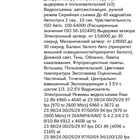
выдержка и пользовательский (x3)
Видеосъемка: автоэкспозиция, ручной
режим Серийная съемка До 40 кадров/сек
Автоспуск 2 сек., 10 сек. Чувствительность
ISO Авто, 100-64000 (Расширенные
значения ISO 50-102400) Выдержка затвора
Электронный затвор: от 1/16000 до 30
секунд. Механический затвор: от 1/8000 до
30 секунд. Баланс белого Авто (приоритет
внешней освещенности/приоритет белого),
Дневной свет, Тень, Облачно, Лампа
накаливания, Флуоресцентные лампы,
Вспышка, Пользовательский, Цветовая
температура Экспозамер Оценочный,
Частичный, Точечный, Центрально-
взвешенный Экспокоррекция ± 3 EV с
шагом 1/3, 1/2 EV Видоискатель
Электронный Режимы видеосъемки Raw
12-Bit 6960 x 4640 at 23.98/24.00/25/29.97
fps [970 to 2600 Mb/s] 6960 x 3672 at
23.98/24.00/25/29.97/50/59.94 fps [970 to
2600 Mb/s] H.264/MP4/XAVC S 4:2:2/4:2:0
8/10-Bit 6912 x 4608 up to
23.98/24.00/25/29.97 fps DCI 4K (4096 x
2160) at
23.98/24.00/25/29.97/50/59.94/100/120 fps