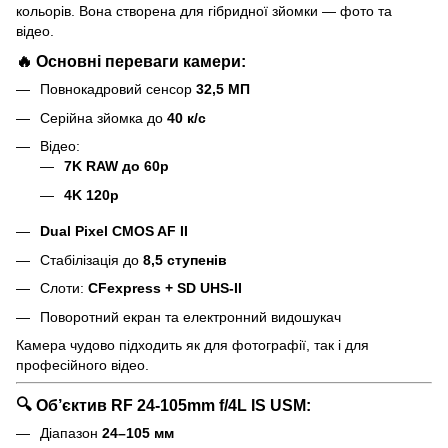
кольорів. Вона створена для гібридної зйомки — фото та
відео.
🔥 Основні переваги камери:
Повнокадровий сенсор
32,5 МП
Серійна зйомка до
40 к/с
Відео:
7K RAW до 60p
4K 120p
Dual Pixel CMOS AF II
Стабілізація до
8,5 ступенів
Слоти:
CFexpress + SD UHS-II
Поворотний екран та електронний видошукач
Камера чудово підходить як для фотографії, так і для
професійного відео.
🔍 Об’єктив RF 24-105mm f/4L IS USM:
Діапазон
24–105 мм