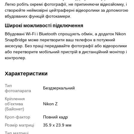
Легко робіть окремі фотографії, не припиняючи відеозйомку, і
створюйте неймовірні цейтраферні відеоролики за допомогою
вбудованих функцій фотокамери.
Широкі можливості підключення
Вбудовані Wi-Fi і Bluetooth спрощують обмін, а додаток Nikon
SnapBridge може перетворити ваш телефон в потужний
аксесуар. Без праці передавайте фотографії або відеоролики
або перетворите мобільний пристрій в дистанційний монітор і
контролер.
Характеристики
Тип
Бездзеркальний
фотоапарата
Кріплення
об'єктива
Nikon Z
(Байонет)
Кроп-фактор
Повний кадр
Розмір матриці
35.9 x 23.9 мм
Тип матриці