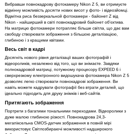
Вибравши повнокадрову фотокамеру Nikon Z 5, ви отримуєте
відмінну можливість досягти нових висот у фото- і відеозйомці.
Відмітна риса беззеркальной фотокамери - байонет Z від
Nikon - найширший в світі повнокадровий байонет об'єктива.
На матрицю фотокамери потрапляє більше світла, що дає вам
свободу створювати зображення з більшою деталізацією,
глибиною і з кращими квітами.
Весь світ в кадрі
Досягніть нового рівня деталізації ваших фотографій і
відеороликів, незалежно від того, що ви знімаєте. Завдяки
полнокадровой матриці, потужному процесору EXPEED 6 і
сверхрезкому електронного видошукача фотокамера Nikon Z 5
дозволяє легко створювати повнокадрові зображення. Ви
навіть можете кадрувати фотографії без втрати деталей, що
ідеально підходить для друку знімків і веб-сайтів.
Притягають зображення
Портрети з багатими тональними переходами. Відеоролики з
дуже малою глибиною різкості. Повнокадрова 24,3-
мегапіксельна CMOS-датчик зображення в повній мірі
використовує Світлозбираючі можливості надширокого