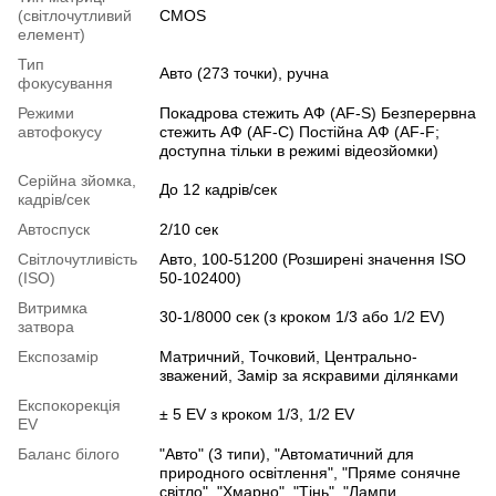
(світлочутливий
CMOS
елемент)
Тип
Авто (273 точки), ручна
фокусування
Режими
Покадрова стежить АФ (AF-S) Безперервна
автофокусу
стежить АФ (AF-C) Постійна АФ (AF-F;
доступна тільки в режимі відеозйомки)
Серійна зйомка,
До 12 кадрів/сек
кадрів/сек
Автоспуск
2/10 сек
Світлочутливість
Авто, 100-51200 (Розширені значення ISO
(ISO)
50-102400)
Витримка
30-1/8000 сек (з кроком 1/3 або 1/2 EV)
затвора
Експозамір
Матричний, Точковий, Центрально-
зважений, Замір за яскравими ділянками
Експокорекція
± 5 EV з кроком 1/3, 1/2 EV
EV
Баланс білого
"Авто" (3 типи), "Автоматичний для
природного освітлення", "Пряме сонячне
світло", "Хмарно", "Тінь", "Лампи