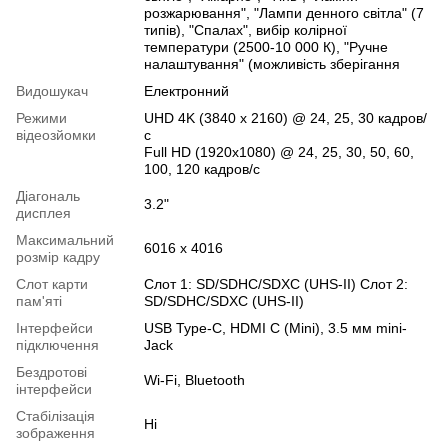
розжарювання", "Лампи денного світла" (7
типів), "Спалах", вибір колірної
температури (2500-10 000 К), "Ручне
налаштування" (можливість зберігання
Видошукач
Електронний
Режими
UHD 4K (3840 x 2160) @ 24, 25, 30 кадров/
відеозйомки
с
Full HD (1920x1080) @ 24, 25, 30, 50, 60,
100, 120 кадров/с
Діагональ
3.2"
дисплея
Максимальний
6016 x 4016
розмір кадру
Слот карти
Слот 1: SD/SDHC/SDXC (UHS-II) Слот 2:
пам'яті
SD/SDHC/SDXC (UHS-II)
Інтерфейси
USB Type-C, HDMI C (Mini), 3.5 мм mini-
підключення
Jack
Бездротові
Wi-Fi, Bluetooth
інтерфейси
Cтабілізація
Ні
зображення