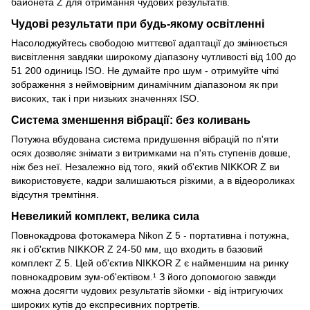
байонета Z для отримання чудових результатів.
Чудові результати при будь-якому освітленні
Насолоджуйтесь свободою миттєвої адаптації до змінюється
висвітлення завдяки широкому діапазону чутливості від 100 до
51 200 одиниць ISO. Не думайте про шум - отримуйте чіткі
зображення з неймовірним динамічним діапазоном як при
високих, так і при низьких значеннях ISO.
Система зменшення вібрації: без коливань
Потужна вбудована система придушення вібрацій по п'яти
осях дозволяє знімати з витримками на п'ять ступенів довше,
ніж без неї. Незалежно від того, який об'єктив NIKKOR Z ви
використовуєте, кадри залишаються різкими, а в відеороликах
відсутня тремтіння.
Невеликий комплект, велика сила
Повнокадрова фотокамера Nikon Z 5 - портативна і потужна,
як і об'єктив NIKKOR Z 24-50 мм, що входить в базовий
комплект Z 5. Цей об'єктив NIKKOR Z є найменшим на ринку
повнокадровим зум-об'ектівом.¹ З його допомогою завжди
можна досягти чудових результатів зйомки - від інтригуючих
широких кутів до експресивних портретів.