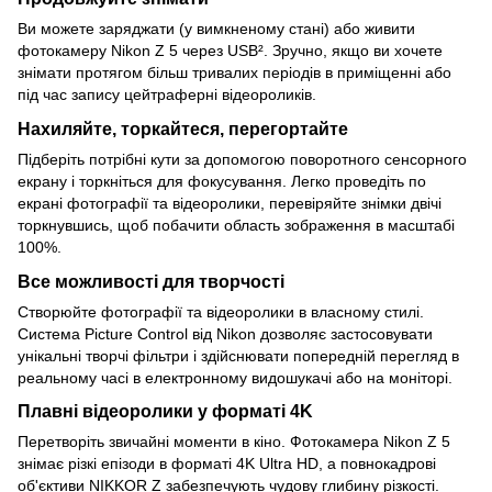
Ви можете заряджати (у вимкненому стані) або живити
фотокамеру Nikon Z 5 через USB². Зручно, якщо ви хочете
знімати протягом більш тривалих періодів в приміщенні або
під час запису цейтраферні відеороликів.
Нахиляйте, торкайтеся, перегортайте
Підберіть потрібні кути за допомогою поворотного сенсорного
екрану і торкніться для фокусування. Легко проведіть по
екрані фотографії та відеоролики, перевіряйте знімки двічі
торкнувшись, щоб побачити область зображення в масштабі
100%.
Все можливості для творчості
Створюйте фотографії та відеоролики в власному стилі.
Система Picture Control від Nikon дозволяє застосовувати
унікальні творчі фільтри і здійснювати попередній перегляд в
реальному часі в електронному видошукачі або на моніторі.
Плавні відеоролики у форматі 4K
Перетворіть звичайні моменти в кіно. Фотокамера Nikon Z 5
знімає різкі епізоди в форматі 4K Ultra HD, а повнокадрові
об'єктиви NIKKOR Z забезпечують чудову глибину різкості.