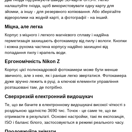
налаштуйте гнізда, щоб використовувати одну карту для
зйомки, а іншу - для резервного копіювання. Або зберігайте
відеоролики на жодній карті, а фотографії - на інший.
Міцна, але легка
Корпус з міцного і легкого магнієвого сплаву і надійна
герметизація захищають фотокамеру від пилу і вологи. Кнопки
і кожна рухома частина корпусу надійно захищені від
попадання пилу і крапель води.
Ергономічність Nikon Z
Корпус цієї полнокадровой фотокамери може бути менше
звичного, але з нею, як і раніше легко звертатися. Фотокамера
дуже зручно лежить в руці, а ключові елементи управління
розташовані там, де потрібно.
Сверхрезкій електронний видошукач
Те, що ви бачите в електронному видошукачі високої чіткості з
роздільною здатністю 3690 тис. Точок - це саме те, що ви
отримаєте в результаті. Основні настройки, такі як експозиція,
ISO і баланс білого, застосовуються в режимі реального часу.
Продовжуйте знімати