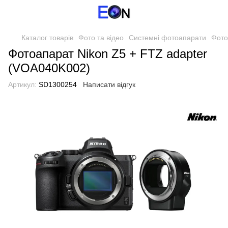
Каталог товарів
Фото та відео
Системні фотоапарати
Фото
Фотоапарат Nikon Z5 + FTZ adapter
(VOA040K002)
Артикул:
SD1300254
Написати відгук