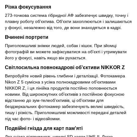
Різка фокусування
273-точкова система гібридної АФ забезпечує швидку, точну і
плавну роботу об'єктива. Об'єкти захоплюються і залишаються
у фокусі, незалежно від того, де вони знаходяться в кадрі.
Вчинені портрети
Приголомшливі знімки людей, собак і кішок. При зйомці
фотографій ви можете зафіксуватися на об'єкті і утримувати
його у фокусі, навіть якщо він рухається.
Світлосильна повнокадрові об'єктиви NIKKOR Z
Випробуйте новий рівень глибини і деталізації. Фотокамера
Nikon Z 5 сумісна з усіма полнокадровими об'єктивами
NIKKOR Z, і ця лінійка продуктів постійно поповнюється
новими. Від ширококутних об'єктивів з постійною фокусною
відстанню до зум-телеоб'єктивів, ці об'єктиви для
бездзеркальних фотокамер забезпечують великі швидкість,
тишу і різкість. Приголомшливі можливості передачі деталей
під час фото- і відеозйомки.
Подвійні гнізда для карт пам'яті
Два гнізда підтримують швидкі SD-карти UHS-II. Легко