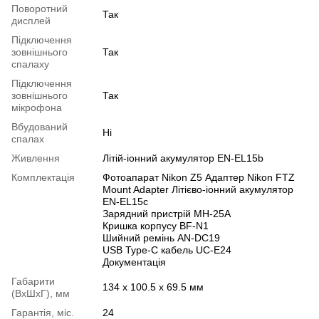
Поворотний
Так
дисплей
Підключення
зовнішнього
Так
спалаху
Підключення
зовнішнього
Так
мікрофона
Вбудований
Ні
спалах
Живлення
Літій-іонний акумулятор EN-EL15b
Комплектація
Фотоапарат Nikon Z5 Адаптер Nikon FTZ
Mount Adapter Літієво-іонний акумулятор
EN-EL15с
Зарядний пристрій MH-25A
Кришка корпусу BF-N1
Шийний ремінь AN-DC19
USB Type-C кабель UC-E24
Документація
Габарити
134 x 100.5 x 69.5 мм
(ВхШхГ), мм
Гарантія, міс.
24