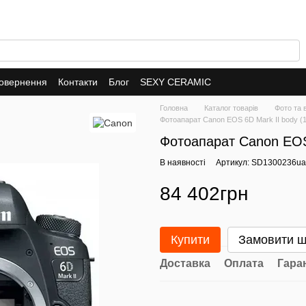
повернення
Контакти
Блог
SEXY CERAMIC
Головна
Каталог товарів
Фото та 
Фотоапарат Canon EOS 6D Mark II body (
Фотоапарат Canon EOS
В наявності
Артикул: SD1300236ua
84 402грн
Купити
Замовити 
Доставка
Оплата
Гара