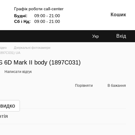
Графік роботи call-center
Кошик
Будні:
09:00 - 21:00
Сб і Нд:
09:00 - 21:00
Вхід
Укр
відео
Дзеркальні фотокамери
1897C031) UA
 6D Mark II body (1897C031)
Написати відгук
Порівняти
В бажання
швидко
нтія