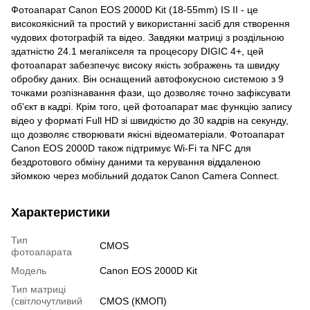
Фотоапарат Canon EOS 2000D Kit (18-55mm) IS II - це
високоякісний та простий у використанні засіб для створення
чудових фотографій та відео. Завдяки матриці з роздільною
здатністю 24.1 мегапікселя та процесору DIGIC 4+, цей
фотоапарат забезпечує високу якість зображень та швидку
обробку даних. Він оснащений автофокусною системою з 9
точками розпізнавання фази, що дозволяє точно зафіксувати
об'єкт в кадрі. Крім того, цей фотоапарат має функцію запису
відео у форматі Full HD зі швидкістю до 30 кадрів на секунду,
що дозволяє створювати якісні відеоматеріали. Фотоапарат
Canon EOS 2000D також підтримує Wi-Fi та NFC для
бездротового обміну даними та керування віддаленою
зйомкою через мобільний додаток Canon Camera Connect.
Характеристики
Тип
CMOS
фотоапарата
Модель
Canon EOS 2000D Kit
Тип матриці
(світлочутливий
CMOS (КМОП)