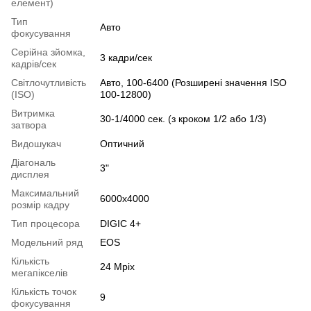
елемент)
Тип
Авто
фокусування
Серійна зйомка,
3 кадри/сек
кадрів/сек
Світлочутливість
Авто, 100-6400 (Розширені значення ISO
(ISO)
100-12800)
Витримка
30-1/4000 сек. (з кроком 1/2 або 1/3)
затвора
Видошукач
Оптичний
Діагональ
3"
дисплея
Максимальний
6000x4000
розмір кадру
Тип процесора
DIGIC 4+
Модельний ряд
EOS
Кількість
24 Mpix
мегапікселів
Кількість точок
9
фокусування