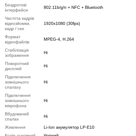
Бездротові
802.11b/g/n + NFC + Bluetooth
інтерфейси
Частота кадрів
відеозйомки,
1920x1080 (30fps)
кадр / сек
Формат
MPEG-4, H.264
відеофайлів
Cтабілізація
Ні
зображення
Поворотний
Ні
дисплей
Підключення
зовнішнього
Ні
спалаху
Підключення
зовнішнього
Ні
мікрофона
Вбудований
Ні
спалах
Живлення
Li-Ion акумулятор LP-E10
Колір основний
Чорний