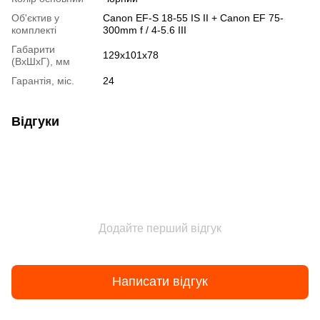
Об'єктив у
Canon EF-S 18-55 IS II + Canon EF 75-
комплекті
300mm f / 4-5.6 III
Габарити
129x101x78
(ВхШхГ), мм
Гарантія, міс.
24
Відгуки
Додайте перший відгук
Написати відгук