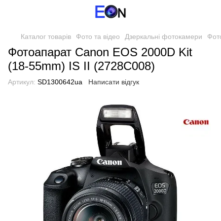
Каталог товарів
Фото та відео
Дзеркальні фотокамери
Фот
Фотоапарат Canon EOS 2000D Kit
(18-55mm) IS II (2728C008)
Артикул:
SD1300642ua
Написати відгук