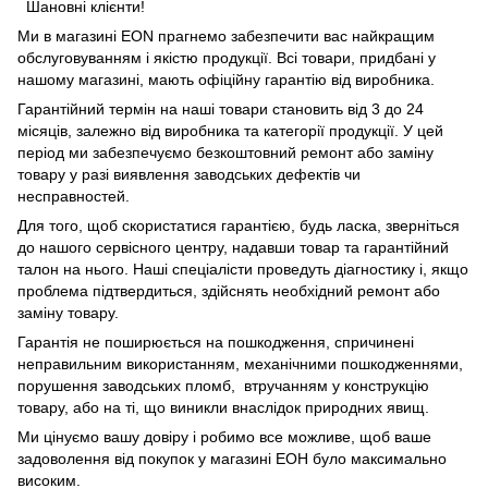
Шановні клієнти!
Ми в магазині
EON
прагнемо забезпечити вас найкращим
обслуговуванням і якістю продукції. Всі товари, придбані у
нашому магазині, мають офіційну гарантію від виробника.
Гарантійний термін на наші товари становить від 3 до 24
місяців, залежно від виробника та категорії продукції. У цей
період ми забезпечуємо безкоштовний ремонт або заміну
товару у разі виявлення заводських дефектів чи
несправностей.
Для того, щоб скористатися гарантією, будь ласка, зверніться
до нашого сервісного центру, надавши товар та гарантійний
талон на нього. Наші спеціалісти проведуть діагностику і, якщо
проблема підтвердиться, здійснять необхідний ремонт або
заміну товару.
Гарантія не поширюється на пошкодження, спричинені
неправильним використанням, механічними пошкодженнями,
порушення заводських пломб, втручанням у конструкцію
товару, або на ті, що виникли внаслідок природних явищ.
Ми цінуємо вашу довіру і робимо все можливе, щоб ваше
задоволення від покупок у магазині ЕОН було максимально
високим.