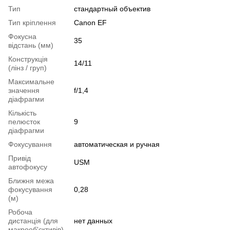
Тип
стандартный объектив
Тип кріплення
Canon EF
Фокусна
35
відстань (мм)
Конструкція
14/11
(лінз / груп)
Максимальне
значення
f/1,4
діафрагми
Кількість
пелюсток
9
діафрагми
Фокусування
автоматическая и ручная
Привід
USM
автофокусу
Ближня межа
фокусування
0,28
(м)
Робоча
дистанція (для
нет данных
макрооб'єктивів)