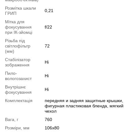
Розмітка шкали
0,21
ГРИП
Мітка для
фокусування
f/22
при ІК-зйомці
Різьба під
світлофільтр
72
(мм)
Стабілізатор
Ні
зображення
Пило-
Ні
вологозахист
Внутрішнє
Ні
фокусування
Комплектація
передняя и задняя защитные крышки,
фигурная пластиковая бленда, мягкий
чехол
Вага, г
760
Розміри, мм
106x80