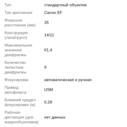
Тип
стандартный объектив
Тип крепления
Canon EF
Фокусное
35
расстояние (мм)
Конструкция
14/11
(линз/групп)
Максимальное
значение
f/1,4
диафрагмы
Количество
лепестков
9
диафрагмы
Фокусировка
автоматическая и ручная
Привод
USM
автофокуса
Ближний предел
0,28
фокусировки (м)
Рабочая
дистанция (для
нет данных
макрообъективов)