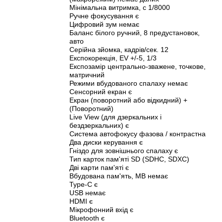
Мінімальна витримка, с 1/8000
Ручне фокусування є
Цифровий зум немає
Баланс білого ручний, 8 предустановок,
авто
Серійна зйомка, кадрів/сек. 12
Експокорекція, EV +/-5, 1/3
Експозамір центрально-зважене, точкове,
матричний
Режими вбудованого спалаху немає
Сенсорний екран є
Екран (поворотний або відкидний) +
(Поворотний)
Live View (для дзеркальних і
бездзеркальних) є
Система автофокусу фазова / контрастна
Два диски керування є
Гніздо для зовнішнього спалаху є
Тип карток пам'яті SD (SDHC, SDXC)
Дві карти пам'яті є
Вбудована пам'ять, MB немає
Type-C є
USB немає
HDMI є
Мікрофонний вхід є
Bluetooth є