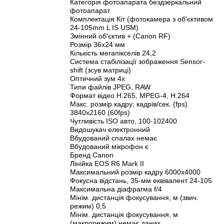
Категорія фотоапарата бездзеркальний
фотоапарат
Комплектація Кіт (фотокамера з об'єктивом
24-105mm L IS USM)
Змінний об'єктив + (Canon RF)
Розмір 36x24 мм
Кількість мегапікселів 24,2
Система стабілізації зображення Sensor-
shift (зсув матриці)
Оптичний зум 4x
Типи файлів JPEG, RAW
Формат відео H.265, MPEG-4, H.264
Макс. розмір кадру; кадрів/сек. (fps)
3840x2160 (60fps)
Чутливість ISO авто, 100-102400
Видошукач електронний
Вбудований спалах немає
Вбудований мікрофон є
Бренд Canon
Лінійка EOS R6 Mark II
Максимальний розмір кадру 6000x4000
Фокусна відстань, 35-мм еквівалент 24-105
Максимальна діафрагма f/4
Мінім. дистанція фокусування, м (звич.
режим) 0,5
Мінім. дистанція фокусування, м
(макрорежим) немає даних