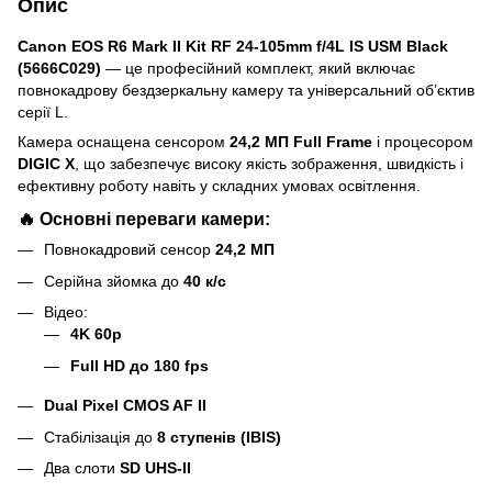
Опис
Canon EOS R6 Mark II Kit RF 24-105mm f/4L IS USM Black
(5666C029)
— це професійний комплект, який включає
повнокадрову бездзеркальну камеру та універсальний об’єктив
серії L.
Камера оснащена сенсором
24,2 МП Full Frame
і процесором
DIGIC X
, що забезпечує високу якість зображення, швидкість і
ефективну роботу навіть у складних умовах освітлення.
🔥 Основні переваги камери:
Повнокадровий сенсор
24,2 МП
Серійна зйомка до
40 к/с
Відео:
4K 60p
Full HD до 180 fps
Dual Pixel CMOS AF II
Стабілізація до
8 ступенів (IBIS)
Два слоти
SD UHS-II