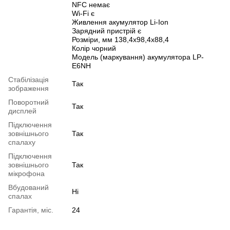
NFC немає
Wi-Fi є
Живлення акумулятор Li-Ion
Зарядний пристрій є
Розміри, мм 138,4x98,4x88,4
Колір чорний
Модель (маркування) акумулятора LP-
E6NH
Cтабілізація
Так
зображення
Поворотний
Так
дисплей
Підключення
зовнішнього
Так
спалаху
Підключення
зовнішнього
Так
мікрофона
Вбудований
Ні
спалах
Гарантія, міс.
24