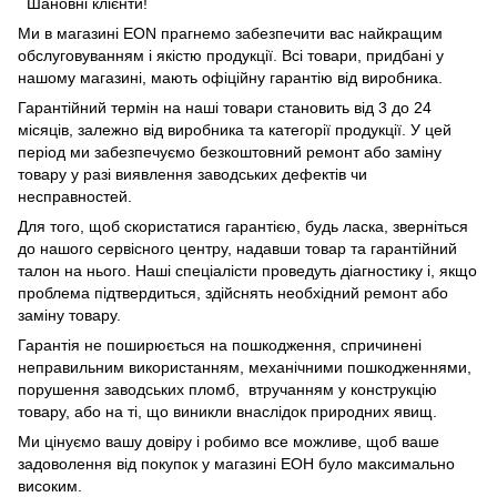
Шановні клієнти!
Ми в магазині
EON
прагнемо забезпечити вас найкращим
обслуговуванням і якістю продукції. Всі товари, придбані у
нашому магазині, мають офіційну гарантію від виробника.
Гарантійний термін на наші товари становить від 3 до 24
місяців, залежно від виробника та категорії продукції. У цей
період ми забезпечуємо безкоштовний ремонт або заміну
товару у разі виявлення заводських дефектів чи
несправностей.
Для того, щоб скористатися гарантією, будь ласка, зверніться
до нашого сервісного центру, надавши товар та гарантійний
талон на нього. Наші спеціалісти проведуть діагностику і, якщо
проблема підтвердиться, здійснять необхідний ремонт або
заміну товару.
Гарантія не поширюється на пошкодження, спричинені
неправильним використанням, механічними пошкодженнями,
порушення заводських пломб, втручанням у конструкцію
товару, або на ті, що виникли внаслідок природних явищ.
Ми цінуємо вашу довіру і робимо все можливе, щоб ваше
задоволення від покупок у магазині ЕОН було максимально
високим.