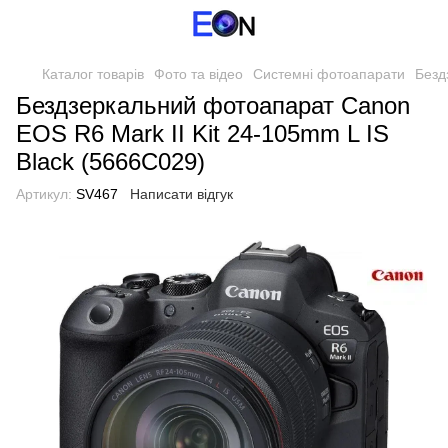
Каталог товарів
Фото та відео
Системні фотоапарати
Безд
Бездзеркальний фотоапарат Canon
EOS R6 Mark II Kit 24-105mm L IS
Black (5666C029)
Артикул:
SV467
Написати відгук