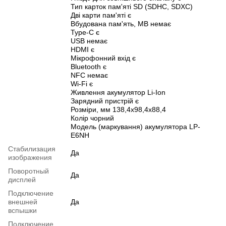
Тип карток пам'яті SD (SDHC, SDXC)
Дві карти пам'яті є
Вбудована пам'ять, MB немає
Type-C є
USB немає
HDMI є
Мікрофонний вхід є
Bluetooth є
NFC немає
Wi-Fi є
Живлення акумулятор Li-Ion
Зарядний пристрій є
Розміри, мм 138,4x98,4x88,4
Колір чорний
Модель (маркування) акумулятора LP-
E6NH
Стабилизация
Да
изображения
Поворотный
Да
дисплей
Подключение
внешней
Да
вспышки
Подключение