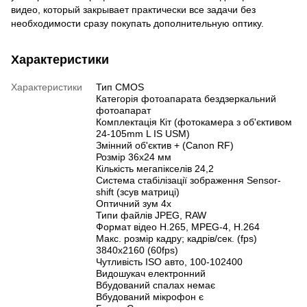
видео, который закрывает практически все задачи без
необходимости сразу покупать дополнительную оптику.
Характеристики
Характеристики
Тип CMOS
Категорія фотоапарата бездзеркальний
фотоапарат
Комплектація Кіт (фотокамера з об'єктивом
24-105mm L IS USM)
Змінний об'єктив + (Canon RF)
Розмір 36x24 мм
Кількість мегапікселів 24,2
Система стабілізації зображення Sensor-
shift (зсув матриці)
Оптичний зум 4x
Типи файлів JPEG, RAW
Формат відео H.265, MPEG-4, H.264
Макс. розмір кадру; кадрів/сек. (fps)
3840x2160 (60fps)
Чутливість ISO авто, 100-102400
Видошукач електронний
Вбудований спалах немає
Вбудований мікрофон є