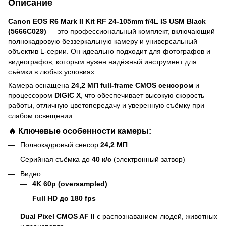
Описание
Canon EOS R6 Mark II Kit RF 24-105mm f/4L IS USM Black
(5666C029)
— это профессиональный комплект, включающий
полнокадровую беззеркальную камеру и универсальный
объектив L-серии. Он идеально подходит для фотографов и
видеографов, которым нужен надёжный инструмент для
съёмки в любых условиях.
Камера оснащена
24,2 МП full-frame CMOS сенсором
и
процессором
DIGIC X
, что обеспечивает высокую скорость
работы, отличную цветопередачу и уверенную съёмку при
слабом освещении.
🔥 Ключевые особенности камеры:
Полнокадровый сенсор
24,2 МП
Серийная съёмка до
40 к/с
(электронный затвор)
Видео:
4K 60p (oversampled)
Full HD до 180 fps
Dual Pixel CMOS AF II
с распознаванием людей, животных