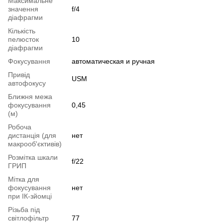
Максимальне
значення
f/4
діафрагми
Кількість
пелюсток
10
діафрагми
Фокусування
автоматическая и ручная
Привід
USM
автофокусу
Ближня межа
фокусування
0,45
(м)
Робоча
дистанція (для
нет
макрооб'єктивів)
Розмітка шкали
f/22
ГРИП
Мітка для
фокусування
нет
при ІК-зйомці
Різьба під
світлофільтр
77