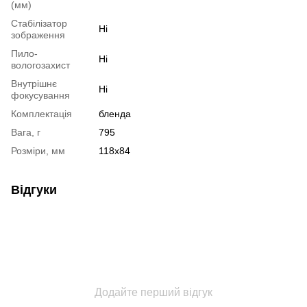
(мм)
Стабілізатор
Ні
зображення
Пило-
Ні
вологозахист
Внутрішнє
Ні
фокусування
Комплектація
бленда
Вага, г
795
Розміри, мм
118x84
Відгуки
Додайте перший відгук