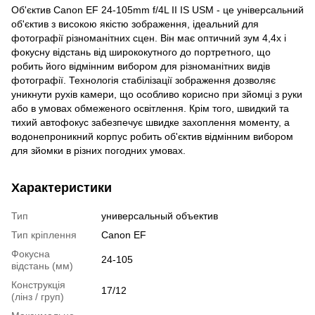
Об'єктив Canon EF 24-105mm f/4L II IS USM - це універсальний
об'єктив з високою якістю зображення, ідеальний для
фотографії різноманітних сцен. Він має оптичний зум 4,4x і
фокусну відстань від ширококутного до портретного, що
робить його відмінним вибором для різноманітних видів
фотографії. Технологія стабілізації зображення дозволяє
уникнути рухів камери, що особливо корисно при зйомці з руки
або в умовах обмеженого освітлення. Крім того, швидкий та
тихий автофокус забезпечує швидке захоплення моменту, а
водонепроникний корпус робить об'єктив відмінним вибором
для зйомки в різних погодних умовах.
Характеристики
Тип
универсальный объектив
Тип кріплення
Canon EF
Фокусна
24-105
відстань (мм)
Конструкція
17/12
(лінз / груп)