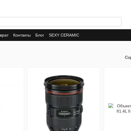
врат
Контакты
Блог
SEXY CERAMIC
Со