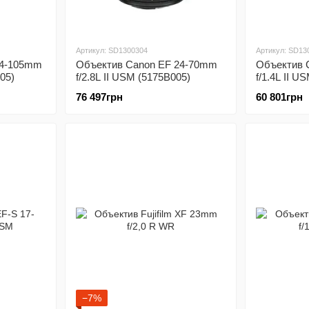
Артикул: SD1300304
Артикул: SD13
24-105mm
Объектив Canon EF 24-70mm
Объектив 
005)
f/2.8L II USM (5175B005)
f/1.4L II U
76 497грн
60 801грн
−7%