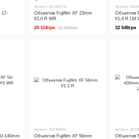
Артикул: SD1300759
Артикул: SD13
 17-
Объектив Fujifilm XF 23mm
Объектив F
f/2,0 R WR
f/1,4 R LM
20 114грн
32 548грн
21 594грн
Артикул: SD1300319
Артикул: SD13
 50-140mm
Объектив Fujifilm XF 56mm
Объектив N