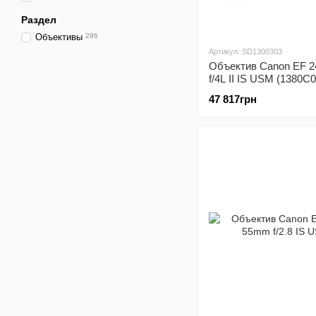
Раздел
Объективы
296
Артикул: SD1300303
Объектив Canon EF 
f/4L II IS USM (1380C
47 817грн