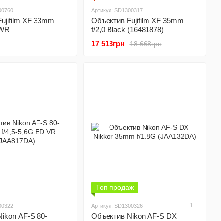
00760
Артикул: SD1300317
ujifilm XF 33mm
Объектив Fujifilm XF 35mm
 WR
f/2,0 Black (16481878)
17 513грн
18 668грн
Топ продаж
1
00322
Артикул: SD1300326
ikon AF-S 80-
Объектив Nikon AF-S DX