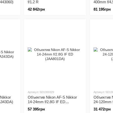
6443060)
f/1.2 R
400mm f/4,
(JAA817DA
42 842грн
81 195грн
Артикул: SD1300329
Артикул: SD13
Nikkor
Объектив Nikon AF-S Nikkor
Объектив N
A343DA)
14-24mm f/2.8G IF ED
24-120mm 
(JAA801DA)
(JAA811DA
57 395грн
31 472грн