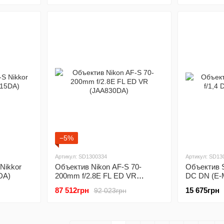
−5%
Артикул: SD1300334
Артикул: SD13
Nikkor
Объектив Nikon AF-S 70-
Объектив S
DA)
200mm f/2.8E FL ED VR
DC DN (E-
(JAA830DA)
87 512грн
15 675грн
92 023грн