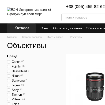
Перейти к основному контенту
+38 (095) 455-82-62
Каталог
О нас
Оплата и доставка
Обмен и воз
Главная
Каталог товаров
Фото и видео
Объективы
Объективы
Бренд
Canon
60
Fujifilm
35
Hasselblad
9
Nikon
68
Samyang
2
Sigma
51
Sony
35
Tamron
17
Viltrox
13
Zeiss
1