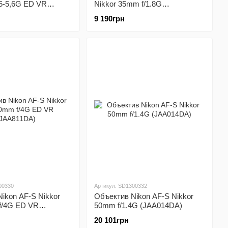
5-5,6G ED VR
Nikkor 35mm f/1.8G
)
(JAA132DA)
9 190грн
00330
Артикул: SD1300332
ikon AF-S Nikkor
Объектив Nikon AF-S Nikkor
f/4G ED VR
50mm f/1.4G (JAA014DA)
)
20 101грн