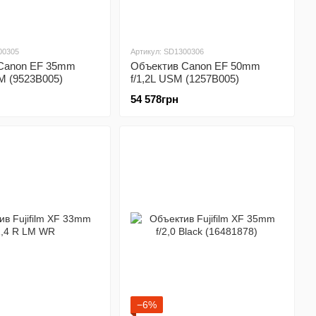
00305
Артикул: SD1300306
Canon EF 35mm
Объектив Canon EF 50mm
SM (9523B005)
f/1,2L USM (1257B005)
54 578грн
−6%