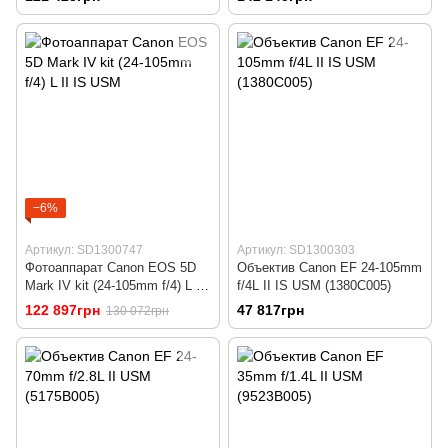
−6%
Артикул: SD1300747
Артикул: SD1300303
Фотоаппарат Canon EOS 5D
Объектив Canon EF 24-105mm
Mark IV kit (24-105mm f/4) L II
f/4L II IS USM (1380C005)
IS USM
122 897грн
47 817грн
130 072грн