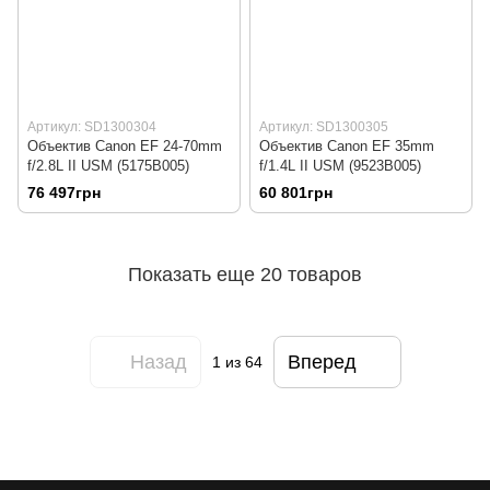
Артикул: SD1300304
Артикул: SD1300305
Объектив Canon EF 24-70mm
Объектив Canon EF 35mm
f/2.8L II USM (5175B005)
f/1.4L II USM (9523B005)
76 497грн
60 801грн
Показать еще 20 товаров
Назад
Вперед
1
из 64