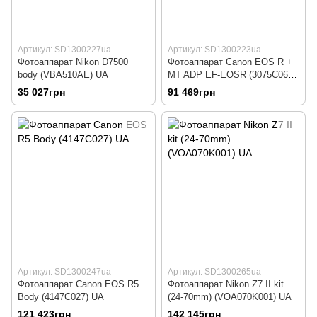
Артикул: SD1300227ua
Артикул: SD1300223ua
Фотоаппарат Nikon D7500
Фотоаппарат Canon EOS R +
body (VBA510AE) UA
MT ADP EF-EOSR (3075C066)
UA
35 027грн
91 469грн
Артикул: SD1300247ua
Артикул: SD1300265ua
Фотоаппарат Canon EOS R5
Фотоаппарат Nikon Z7 II kit
Body (4147C027) UA
(24-70mm) (VOA070K001) UA
121 423грн
142 145грн