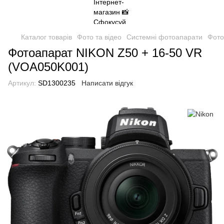
Каталог товарів
Фото та відео
Системні фотоапарати
Фото
Фотоапарат NIKON Z50 + 16-50 VR
(VOA050K001)
Артикул:
SD1300235
Написати відгук