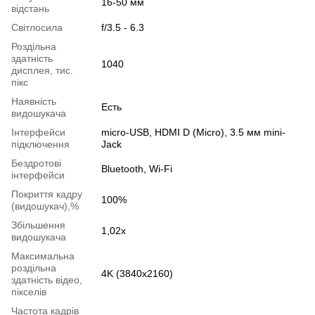
16-50 мм
відстань
Світлосила
f/3.5 - 6.3
Роздільна
здатність
1040
дисплея, тис.
пікс
Наявність
Есть
видошукача
Інтерфейси
micro-USB, HDMI D (Micro), 3.5 мм mini-
підключення
Jack
Бездротові
Bluetooth, Wi-Fi
інтерфейси
Покриття кадру
100%
(видошукач),%
Збільшення
1,02х
видошукача
Максимальна
роздільна
4K (3840x2160)
здатність відео,
пікселів
Частота кадрів