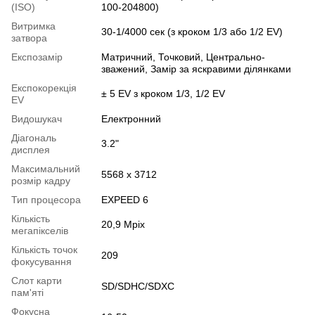
(ISO)
100-204800)
Витримка
30-1/4000 сек (з кроком 1/3 або 1/2 EV)
затвора
Експозамір
Матричний, Точковий, Центрально-
зважений, Замір за яскравими ділянками
Експокорекція
± 5 EV з кроком 1/3, 1/2 EV
EV
Видошукач
Електронний
Діагональ
3.2"
дисплея
Максимальний
5568 x 3712
розмір кадру
Тип процесора
EXPEED 6
Кількість
20,9 Mpix
мегапікселів
Кількість точок
209
фокусування
Слот карти
SD/SDHC/SDXC
пам'яті
Фокусна