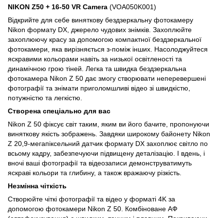
NIKON Z50 + 16-50 VR Camera
(VOA050K001)
Відкрийте для себе виняткову бездзеркальну фотокамеру
Nikon формату DX, джерело чудових знімків. Захоплюйте
захоплюючу красу за допомогою компактної бездзеркальної
фотокамери, яка вирізняється з-поміж інших. Насолоджуйтеся
яскравими кольорами навіть за низької освітленості та
динамічною грою тіней. Легка та швидка бездзеркальна
фотокамера Nikon Z 50 дає змогу створювати неперевершені
фотографії та знімати приголомшливі відео зі швидкістю,
потужністю та легкістю.
Створена спеціально для вас
Nikon Z 50 фіксує світ таким, яким ви його бачите, пропонуючи
виняткову якість зображень. Завдяки широкому байонету Nikon
Z 20,9-мегапіксельний датчик формату DX захоплює світло по
всьому кадру, забезпечуючи підвищену деталізацію. І вдень, і
вночі ваші фотографії та відеозаписи демонструватимуть
яскраві кольори та глибину, а також вражаючу різкість.
Незмінна чіткість
Створюйте чіткі фотографії та відео у форматі 4K за
допомогою фотокамери Nikon Z 50. Комбіноване АФ