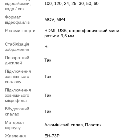
відеозйомки,
100, 120, 24, 25, 30, 50, 60
кадр / сек
Формат
MOV, MP4
відеофайлів
Роз'єми і порти
HDMI, USB, стереофонический мини-
разъем 3,5 мм
Cтабілізація
Ні
зображення
Поворотний
Так
дисплей
Підключення
зовнішнього
Так
спалаху
Підключення
зовнішнього
Так
мікрофона
Вбудований
Так
спалах
Матеріал
Алюмінієвий сплав, Пластик
корпусу
Живлення
EH-73P