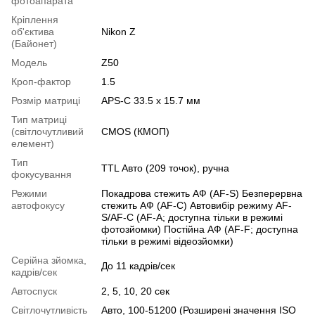
фотоапарата
Кріплення
об'єктива
Nikon Z
(Байонет)
Модель
Z50
Кроп-фактор
1.5
Розмір матриці
APS-C 33.5 x 15.7 мм
Тип матриці
(світлочутливий
CMOS (КМОП)
елемент)
Тип
TTL Авто (209 точок), ручна
фокусування
Режими
Покадрова стежить АФ (AF-S) Безперервна
автофокусу
стежить АФ (AF-C) Автовибір режиму AF-
S/AF-C (AF-A; доступна тільки в режимі
фотозйомки) Постійна АФ (AF-F; доступна
тільки в режимі відеозйомки)
Серійна зйомка,
До 11 кадрів/сек
кадрів/сек
Автоспуск
2, 5, 10, 20 сек
Світлочутливість
Авто, 100-51200 (Розширені значення ISO