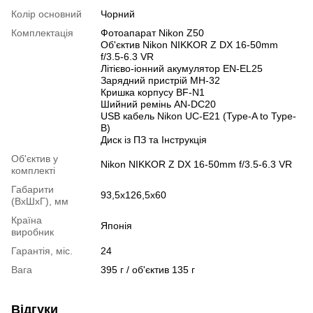
Колір основний
Чорний
Комплектація
Фотоапарат Nikon Z50
Об'єктив Nikon NIKKOR Z DX 16-50mm
f/3.5-6.3 VR
Літієво-іонний акумулятор EN-EL25
Зарядний пристрій MH-32
Кришка корпусу BF-N1
Шийний ремінь AN-DC20
USB кабель Nikon UC-E21 (Type-A to Type-
B)
Диск із ПЗ та Інструкція
Об'єктив у
Nikon NIKKOR Z DX 16-50mm f/3.5-6.3 VR
комплекті
Габарити
93,5x126,5x60
(ВхШхГ), мм
Країна
Японія
виробник
Гарантія, міс.
24
Вага
395 г / об'єктив 135 г
Відгуки