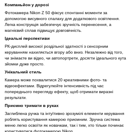
Компаньйон у дорозі
Фотокамера Nikon Z 50 фіксує спонтанні моменти за
допомогою висувного спалаху для додаткового освітлення.
Легка конструкція забезпечує зручність перенесення, а
магнієвий сплав підвищує довговічність.
Ідеальні перспективи
РК-дисплей високої роздільної здатності з сенсорним
керуванням нахиляється вгору або вниз. Незалежно від того,
чи знімаєте ви відео, чи автопортрети, досягти ідеального кута
зйомки дуже просто.
Унікальний стиль
Камера може похвалитися 20 креативними фото- та
відеоефектами. Відрегулюйте інтенсивність під час
попереднього перегляду ефекту, щоб отримати виразні
результати.
Приємно тримати в руках
Заглиблена ручка та інтуїтивно зрозумілі елементи керування
роблять користування камерою приємним. Зручна система
меню легко освоїти як новачкам, так і тим, хто тільки починає
користуватися фотокамерою Nikon.