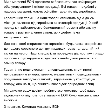
Ми в магазині
EON
прагнемо забезпечити вас найкращим
обслуговуванням і якістю продукції. Всі товари, придбані у
нашому магазині, мають офіційну гарантію від виробника.
Гарантійний термін на наші товари становить від 3 до 24
місяців, залежно від виробника та категорії продукції. У цей
період ми забезпечуємо безкоштовний ремонт або заміну
товару у разі виявлення заводських дефектів чи
несправностей.
Для того, щоб скористатися гарантією, будь ласка, зверніться
до нашого сервісного центру, надавши товар та гарантійний
талон на нього. Наші спеціалісти проведуть діагностику і, якщо
проблема підтвердиться, здійснять необхідний ремонт або
заміну товару.
Гарантія не поширюється на пошкодження, спричинені
неправильним використанням, механічними пошкодженнями,
порушення заводських пломб, втручанням у конструкцію
товару, або на ті, що виникли внаслідок природних явищ.
Ми цінуємо вашу довіру і робимо все можливе, щоб ваше
задоволення від покупок у магазині ЕОН було максимально
високим.
З повагою, Команда магазину
EON