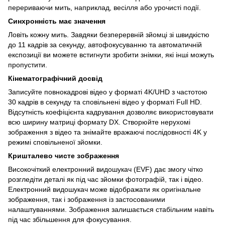
перериваючи мить, наприклад, весілля або урочисті події.
Синхронність має значення
Ловіть кожну мить. Завдяки безперервній зйомці зі швидкістю
до 11 кадрів за секунду, автофокусуванню та автоматичній
експозиції ви можете встигнути зробити знімки, які інші можуть
пропустити.
Кінематографічний досвід
Записуйте повнокадрові відео у форматі 4K/UHD з частотою
30 кадрів в секунду та сповільнені відео у форматі Full HD.
Відсутність коефіцієнта кадрування дозволяє використовувати
всю ширину матриці формату DX. Створюйте нерухомі
зображення з відео та знімайте вражаючі послідовності 4K у
режимі сповільненої зйомки.
Кришталево чисте зображення
Високочіткий електронний видошукач (EVF) дає змогу чітко
розгледіти деталі як під час зйомки фотографій, так і відео.
Електронний видошукач може відображати як оригінальне
зображення, так і зображення із застосованими
налаштуваннями. Зображення залишається стабільним навіть
під час збільшення для фокусування.