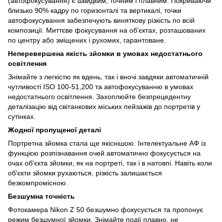
(автофокусування) є швидким, точним і плавним. Покриваючи
близько 90% кадру по горизонталі та вертикалі, точки
автофокусування забезпечують виняткову різкість по всій
композиції. Миттєве фокусування на об'єктах, розташованих
по центру або зміщених і рухомих, гарантоване.
Неперевершена якість зйомки в умовах недостатнього
освітлення
Знімайте з легкістю як вдень, так і вночі завдяки автоматичній
чутливості ISO 100-51,200 та автофокусуванню в умовах
недостатнього освітлення. Захоплюйте безпрецедентну
деталізацію від світанкових міських пейзажів до портретів у
сутінках.
Жодної пропущеної деталі
Портретна зйомка стала ще якіснішою. Інтелектуальне АФ із
функцією розпізнавання очей автоматично фокусується на
очах об'єкта зйомки, як на портреті, так і в натовпі. Навіть коли
об'єкти зйомки рухаються, різкість залишається
безкомпромісною.
Безшумна точність
Фотокамера Nikon Z 50 безшумно фокусується та пропонує
режим безшумної зйомки. Знімайте події плавно, не