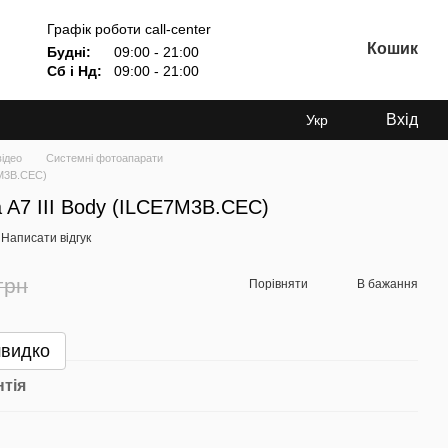
Графік роботи call-center
Кошик
Будні:
09:00 - 21:00
Сб і Нд:
09:00 - 21:00
Вхід
Укр
відео
Системні фотоапарати
7M3B.CEC)
 A7 III Body (ILCE7M3B.CEC)
Написати відгук
грн
Порівняти
В бажання
швидко
нтія