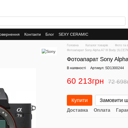
повернення
Контакти
Блог
SEXY CERAMIC
Головна
Каталог товарів
Фото та 
Фотоапарат Sony Alpha A7 III Body (ILCE
Фотоапарат Sony Alpha
В наявності
Артикул: SD1300244
60 213грн
72 698
Купити
Замовити 
Доставка
Оплата
Гара