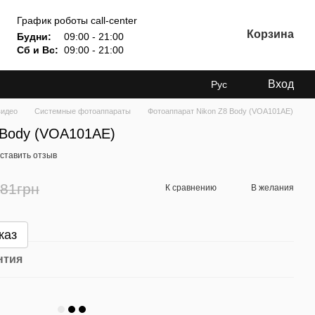
График роботы call-center
Корзина
Будни:
09:00 - 21:00
Сб и Вс:
09:00 - 21:00
Вход
Рус
видео
Системные фотоаппараты
Фотоаппарат Nikon Z8 Body (VOA101AE)
 Body (VOA101AE)
ставить отзыв
581грн
К сравнению
В желания
каз
нтия