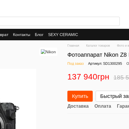
врат
Контакты
Блог
SEXY CERAMIC
Главная
Каталог товаров
Фото и 
Фотоаппарат Nikon Z8
Под заказ
Артикул: SD1300295
О
137 940грн
185 
Купить
Быстрый за
Доставка
Оплата
Гара