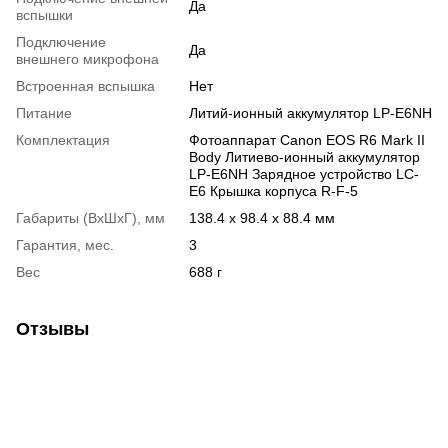
Да
вспышки
Подключение
Да
внешнего микрофона
Встроенная вспышка
Нет
Питание
Литий-ионный аккумулятор LP-E6NH
Комплектация
Фотоаппарат Canon EOS R6 Mark II
Body Литиево-ионный аккумулятор
LP-E6NH Зарядное устройство LC-
E6 Крышка корпуса R-F-5
Габариты (ВхШхГ), мм
138.4 x 98.4 x 88.4 мм
Гарантия, мес.
3
Вес
688 г
Отзывы