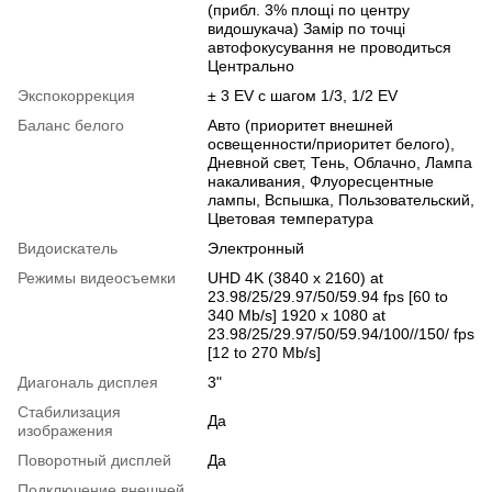
(прибл. 3% площі по центру
видошукача) Замір по точці
автофокусування не проводиться
Центрально
Экспокоррекция
± 3 EV с шагом 1/3, 1/2 EV
Баланс белого
Авто (приоритет внешней
освещенности/приоритет белого),
Дневной свет, Тень, Облачно, Лампа
накаливания, Флуоресцентные
лампы, Вспышка, Пользовательский,
Цветовая температура
Видоискатель
Электронный
Режимы видеосъемки
UHD 4K (3840 x 2160) at
23.98/25/29.97/50/59.94 fps [60 to
340 Mb/s] 1920 x 1080 at
23.98/25/29.97/50/59.94/100//150/ fps
[12 to 270 Mb/s]
Диагональ дисплея
3"
Стабилизация
Да
изображения
Поворотный дисплей
Да
Подключение внешней