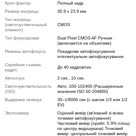
Кроп-фактор
Полный кадр
Размер матрицы
35.9 x 23.9 мм
Тип матрицы
(светочуствительный
CMOS
элемент)
Тип фокусировки
Dual Pixel CMOS AF Ручная
(включается на объективе)
Режимы автофокуса
Покадрове автофокусування
інтелектуальне автофокусування
Серийная съемка,
До 40 кадров/сек
кадр/с
Автоспуск
2 сек., 10 сек.
Светочувствительность
Авто, 100-102400 (Расширенные
(ISO)
значения ISO 50-204800)
Выдержка затвора
30–1/8000 сек (с шагом 1/3 или 1/2
EV)
Экспозамер
Оцінний вимір (зв'язаний зі всіма
точками автофокусування)
Частковий вимір (прибл. 5.9% площі
по центру видошукача) Точковий
вимір: центральний точковий вимір