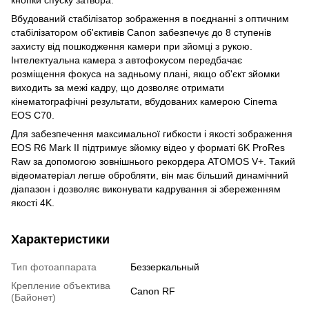
Вбудований стабілізатор зображення в поєднанні з оптичним
стабілізатором об'єктивів Canon забезпечує до 8 ступенів
захисту від пошкодження камери при зйомці з рукою.
Інтелектуальна камера з автофокусом передбачає
розміщення фокуса на задньому плані, якщо об'єкт зйомки
виходить за межі кадру, що дозволяє отримати
кінематографічні результати, вбудованих камерою Cinema
EOS C70.
Для забезпечення максимальної гибкости і якості зображення
EOS R6 Mark II підтримує зйомку відео у форматі 6K ProRes
Raw за допомогою зовнішнього рекордера ATOMOS V+. Такий
відеоматеріал легше обробляти, він має більший динамічний
діапазон і дозволяє виконувати кадрування зі збереженням
якості 4K.
Характеристики
Тип фотоаппарата
Беззеркальный
Крепление объектива
Canon RF
(Байонет)