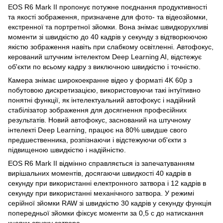
EOS R6 Mark II пропонує потужне поєднання продуктивності
та якості зображення, призначене для фото- та відеозйомки,
екстренної та портретної зйомки. Вона знімає швидкорухливі
моменти зі швидкістю до 40 кадрів у секунду з відтворюючою
якістю зображення навіть при слабкому освітленні. Автофокус,
керований штучним інтелектом Deep Learning AI, відстежує
об'єкти по всьому кадру з виключною швидкістю і точністю.
Камера знімає широкоекранне відео у форматі 4K 60p з
побутовою дискретизацією, використовуючи такі інтуїтивно
понятні функції, як інтелектуальний автофокус і надійний
стабілізатор зображення для досягнення професійних
результатів. Новий автофокус, заснований на штучному
інтелекті Deep Learning, працює на 80% швидше свого
предшественника, розпізнаючи і відстежуючи об'єкти з
підвищеною швидкістю і надійністю.
EOS R6 Mark II відмінно справляється із запечатуванням
вирішальних моментів, досягаючи швидкості 40 кадрів в
секунду при використанні електронного затвора і 12 кадрів в
секунду при використанні механічного затвора. У режимі
серійної зйомки RAW зі швидкістю 30 кадрів у секунду функція
попередньої зйомки фіксує моменти за 0,5 с до натискання
кнопки спуску затвора.