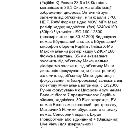
(Fujifilm X) Розмір 23,6 x15 Кількість
мегапікселів 26,1 Система стабілізації
зображення цифрова Оптичний зум
залежить від об'єктиву Типи файлів JPG,
HEIF, RAW Формат відео MOV, MP4 Макс.
розмір кадру; кадрів/сек. (fps) 6240x4160
(30fps) Чутливість ISO 160-12800
(розширюється до 80-51200) Видошукач
немає Вбудований спалах є Вбудований
мікрофон є Бренд Fujifilm Лінійка X-M5
Максимальний розмір кадру 6240x4160
Фокусна відстань, 35-мм еквівалент
залежить від об'єктиву Максимальна
діафрагма залежить від об'єктиву Мінім.
дистанція фокусування, м (звич. режим)
залежить від об'єктиву Мінім. дистанція
фокусування, м (макрорежим) залежить від
об'єктиву Мінімальна витримка, с 1/32000
Ручне фокусування є Цифровий зум немає
Баланс білого 7 предустановок Серійна
зйомка, кадрів/сек. 30 Експокорекція, EV
немає Експозамір точковий, центрозвагу,
Матричний Режими вбудованого спалаху
немає Сенсорний екран є Екран
(поворотний або відкидний) + (Відкидний)
Live View (для дзеркальних і