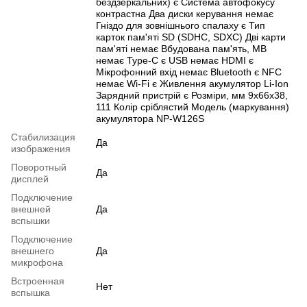
бездзеркальних) є Система автофокусу
контрастна Два диски керування немає
Гніздо для зовнішнього спалаху є Тип
карток пам'яті SD (SDHC, SDXC) Дві карти
пам'яті немає Вбудована пам'ять, MB
немає Type-C є USB немає HDMI є
Мікрофонний вхід немає Bluetooth є NFC
немає Wi-Fi є Живлення акумулятор Li-Ion
Зарядний пристрій є Розміри, мм 9x66x38,
111 Колір сріблястий Модель (маркування)
акумулятора NP-W126S
Стабилизация
Да
изображения
Поворотный
Да
дисплей
Подключение
внешней
Да
вспышки
Подключение
внешнего
Да
микрофона
Встроенная
Нет
вспышка