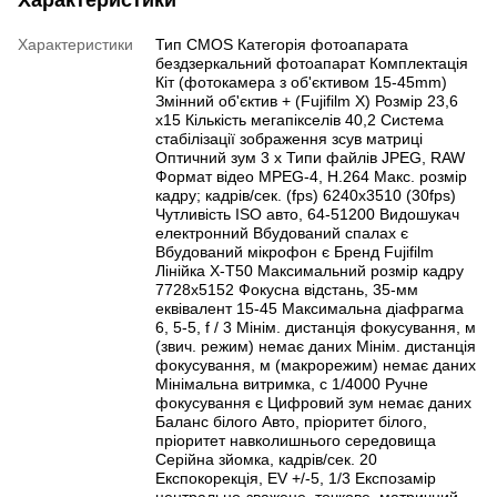
Характеристики
Характеристики
Тип CMOS Категорія фотоапарата
бездзеркальний фотоапарат Комплектація
Кіт (фотокамера з об'єктивом 15-45mm)
Змінний об'єктив + (Fujifilm X) Розмір 23,6
x15 Кількість мегапікселів 40,2 Система
стабілізації зображення зсув матриці
Оптичний зум 3 х Типи файлів JPEG, RAW
Формат відео MPEG-4, H.264 Макс. розмір
кадру; кадрів/сек. (fps) 6240х3510 (30fps)
Чутливість ISO авто, 64-51200 Видошукач
електронний Вбудований спалах є
Вбудований мікрофон є Бренд Fujifilm
Лінійка X-T50 Максимальний розмір кадру
7728x5152 Фокусна відстань, 35-мм
еквівалент 15-45 Максимальна діафрагма
6, 5-5, f / 3 Мінім. дистанція фокусування, м
(звич. режим) немає даних Мінім. дистанція
фокусування, м (макрорежим) немає даних
Мінімальна витримка, с 1/4000 Ручне
фокусування є Цифровий зум немає даних
Баланс білого Авто, пріоритет білого,
пріоритет навколишнього середовища
Серійна зйомка, кадрів/сек. 20
Експокорекція, EV +/-5, 1/3 Експозамір