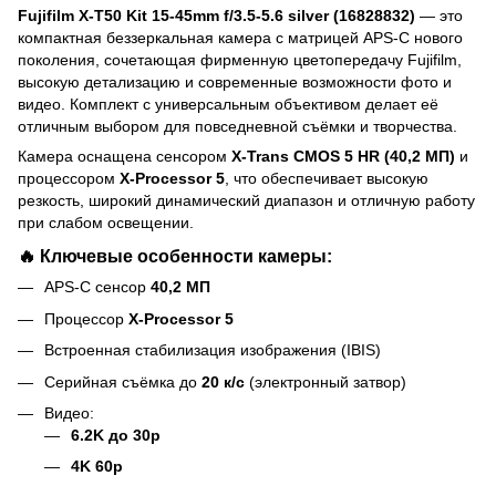
Fujifilm X-T50 Kit 15-45mm f/3.5-5.6 silver (16828832)
— это
компактная беззеркальная камера с матрицей APS-C нового
поколения, сочетающая фирменную цветопередачу Fujifilm,
высокую детализацию и современные возможности фото и
видео. Комплект с универсальным объективом делает её
отличным выбором для повседневной съёмки и творчества.
Камера оснащена сенсором
X-Trans CMOS 5 HR (40,2 МП)
и
процессором
X-Processor 5
, что обеспечивает высокую
резкость, широкий динамический диапазон и отличную работу
при слабом освещении.
🔥 Ключевые особенности камеры:
APS-C сенсор
40,2 МП
Процессор
X-Processor 5
Встроенная стабилизация изображения (IBIS)
Серийная съёмка до
20 к/с
(электронный затвор)
Видео:
6.2K до 30p
4K 60p