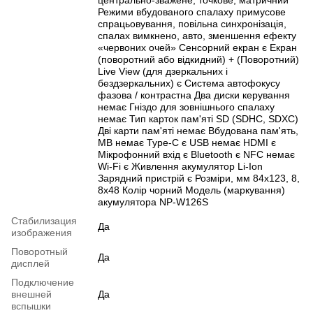
центрально-зважене, точкове, матричний
Режими вбудованого спалаху примусове
спрацьовування, повільна синхронізація,
спалах вимкнено, авто, зменшення ефекту
«червоних очей» Сенсорний екран є Екран
(поворотний або відкидний) + (Поворотний)
Live View (для дзеркальних і
бездзеркальних) є Система автофокусу
фазова / контрастна Два диски керування
немає Гніздо для зовнішнього спалаху
немає Тип карток пам'яті SD (SDHC, SDXC)
Дві карти пам'яті немає Вбудована пам'ять,
MB немає Type-C є USB немає HDMI є
Мікрофонний вхід є Bluetooth є NFC немає
Wi-Fi є Живлення акумулятор Li-Ion
Зарядний пристрій є Розміри, мм 84х123, 8,
8х48 Колір чорний Модель (маркування)
акумулятора NP-W126S
Стабилизация
Да
изображения
Поворотный
Да
дисплей
Подключение
внешней
Да
вспышки