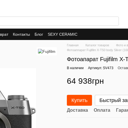
врат
Контакты
Блог
SEXY CERAMIC
Главная
Каталог товаров
Фото и 
Фотоаппарат Fujifilm X-T50 body Silver (1
Фотоапарат Fujifilm X-
В наличии
Артикул: SV473
Остав
64 938грн
Купить
Быстрый за
Доставка
Оплата
Гара