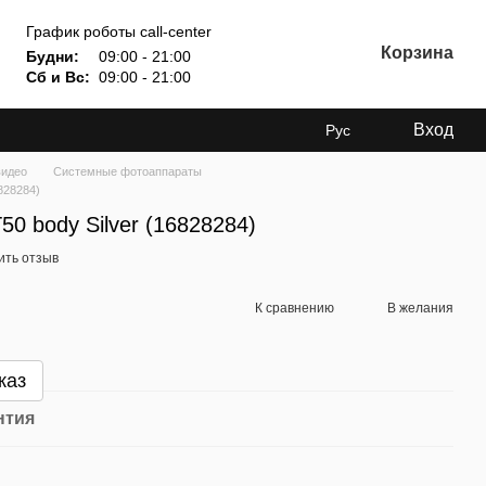
График роботы call-center
Корзина
Будни:
09:00 - 21:00
Сб и Вс:
09:00 - 21:00
Вход
Рус
видео
Системные фотоаппараты
6828284)
T50 body Silver (16828284)
ить отзыв
К сравнению
В желания
каз
нтия