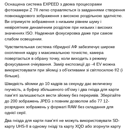
Оснащена система EXPEED з двома процесорами
фотокамери Z 7II легко справляється із завданнями створення
повнокадрового зображення з високою роздільною здатністю.
Ви отримуєте зображення з низьким рівнем шуму і
невіроятним динамічним розділом при низьких і високих
значеннях ISO. Надежная фокусировка даже при самом
слабом освещении.
Чувствительная система гібридної АФ забезпечує широке
охоплення кадру з максимальною точністю, камера
повертається в обрану точку, коли виходить з режиму
фокусування очікування. Замір експозиції до -4 EV можна
використовувати при зйомці з об'єктивами зі світлосилою f/2 (і
більше).
Швидкість зйомки до 10 кадрів за секунду дає величезну
гнучкість, а буфер збільшеного об'єму і два гнізда для карти
пам'яті залишаються вести зйомку без переривів. Зберігайте
до 200 зображень JPEG з повним дозволом або 77 12-
розрядних зображень у форматі RAW без складання для
однієї серії.
Два гнізда для карти пам'яті не можуть використовувати SD-
карту UHS-II в одному гнізді та карту XQD або згорнути карту