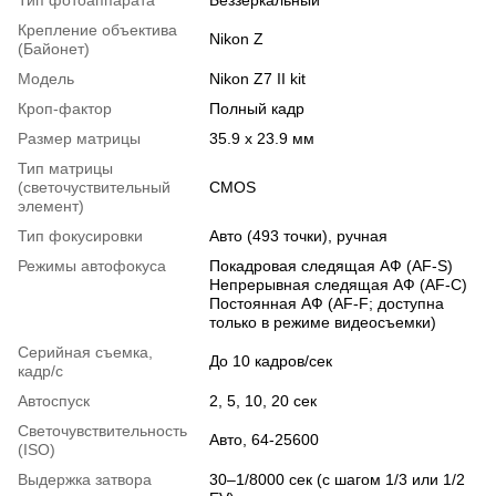
Крепление объектива
Nikon Z
(Байонет)
Модель
Nikon Z7 II kit
Кроп-фактор
Полный кадр
Размер матрицы
35.9 x 23.9 мм
Тип матрицы
(светочуствительный
CMOS
элемент)
Тип фокусировки
Авто (493 точки), ручная
Режимы автофокуса
Покадровая следящая АФ (AF-S)
Непрерывная следящая АФ (AF-C)
Постоянная АФ (AF-F; доступна
только в режиме видеосъемки)
Серийная съемка,
До 10 кадров/сек
кадр/с
Автоспуск
2, 5, 10, 20 сек
Светочувствительность
Авто, 64-25600
(ISO)
Выдержка затвора
30–1/8000 сек (с шагом 1/3 или 1/2