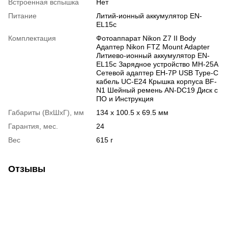
Встроенная вспышка
Нет
Питание
Литий-ионный аккумулятор EN-
EL15c
Комплектация
Фотоаппарат Nikon Z7 II Body
Адаптер Nikon FTZ Mount Adapter
Литиево-ионный аккумулятор EN-
EL15c Зарядное устройство MH-25A
Сетевой адаптер EH-7P USB Type-C
кабель UC-E24 Крышка корпуса BF-
N1 Шейный ремень AN-DC19 Диск с
ПО и Инструкция
Габариты (ВхШхГ), мм
134 x 100.5 x 69.5 мм
Гарантия, мес.
24
Вес
615 г
Отзывы