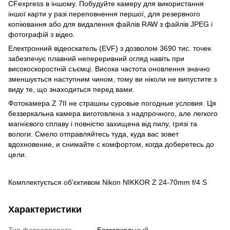
CFexpress в іншому. Побудуйте камеру для використання
іншої карти у разі переповнення першої, для резервного
копіювання або для видалення файлів RAW з файлів JPEG і
фотографій з відео.
Електронний відеоскатель (EVF) з дозволом 3690 тис. точек
забезпечує плавний непереривний огляд навіть при
високоскоростній съємці. Висока частота оновлення значно
зменшується наступним чином, тому ви ніколи не випустите з
виду те, що знаходиться перед вами.
Фотокамера Z 7II не страшны суровые погодные условия. Ця
беззеркальна камера виготовлена ​​з надпрочного, але легкого
магнієвого сплаву і повністю захищена від пилу, грязі та
вологи. Смело отправляйтесь туда, куда вас зовет
вдохновение, и снимайте с комфортом, когда доберетесь до
цели.
Комплектується об’єктивом Nikon NIKKOR Z 24-70mm f/4 S
Характеристики
Тип фотоаппарата
Беззеркальный