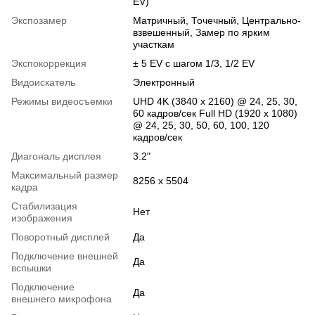
EV)
Экспозамер
Матричный, Точечный, Центрально-
взвешенный, Замер по ярким
участкам
Экспокоррекция
± 5 EV с шагом 1/3, 1/2 EV
Видоискатель
Электронный
Режимы видеосъемки
UHD 4K (3840 x 2160) @ 24, 25, 30,
60 кадров/сек Full HD (1920 x 1080)
@ 24, 25, 30, 50, 60, 100, 120
кадров/сек
Диагональ дисплея
3.2"
Максимальный размер
8256 x 5504
кадра
Стабилизация
Нет
изображения
Поворотный дисплей
Да
Подключение внешней
Да
вспышки
Подключение
Да
внешнего микрофона