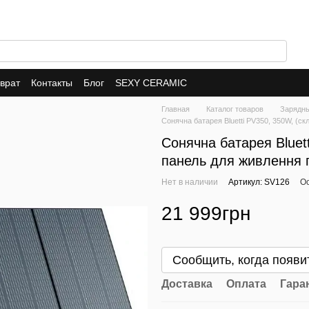
врат
Контакты
Блог
SEXY CERAMIC
Главная
Каталог товаров
Зарядны
Сонячна батарея Bluetti PV350, 350W, (с
Сонячна батарея Bluet
панель для живлення 
Нет в наличии
Артикул: SV126
Ос
21 999грн
Сообщить, когда появи
Доставка
Оплата
Гара