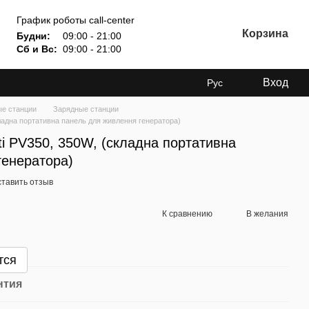
График роботы call-center
Корзина
Будни:
09:00 - 21:00
Сб и Вс:
09:00 - 21:00
Вход
Рус
е станции
Зарядные станции
кладна портативна панель для живлення генератора)
ti PV350, 350W, (складна портативна
генератора)
тавить отзыв
К сравнению
В желания
тся
нтия