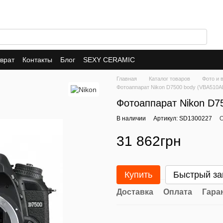
врат
Контакты
Блог
SEXY CERAMIC
Главная
Каталог товаров
Фото и 
Фотоаппарат Nikon D7500 body (VBA510A
Фотоаппарат Nikon D7
В наличии
Артикул: SD1300227
О
31 862грн
Купить
Быстрый за
Доставка
Оплата
Гара