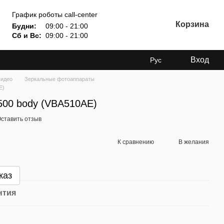
График роботы call-center
Корзина
Будни:
09:00 - 21:00
Сб и Вс:
09:00 - 21:00
Вход
Рус
видео
Зеркальные фотоаппараты
E)
500 body (VBA510AE)
ставить отзыв
К сравнению
В желания
каз
нтия