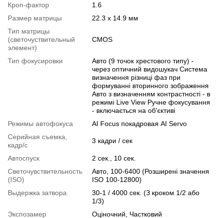
Кроп-фактор
1.6
Размер матрицы
22.3 x 14.9 мм
Тип матрицы
(светочуствительный
CMOS
элемент)
Тип фокусировки
Авто (9 точок хрестового типу) -
через оптичний видошукач Система
визначення різниці фаз при
формуванні вторинного зображення
Авто з визначенням контрастності - в
режимі Live View Ручне фокусування
- включається на об'єктиві
Режимы автофокуса
AI Focus покадровая AI Servo
Серийная съемка,
3 кадри / сек
кадр/с
Автоспуск
2 сек., 10 сек.
Светочувствительность
Авто, 100-6400 (Розширені значення
(ISO)
ISO 100-12800)
Выдержка затвора
30-1 / 4000 сек. (З кроком 1/2 або
1/3)
Экспозамер
Оціночний, Частковий