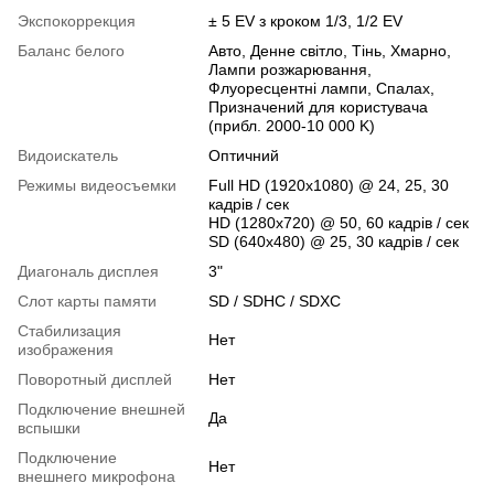
Экспокоррекция
± 5 EV з кроком 1/3, 1/2 EV
Баланс белого
Авто, Денне світло, Тінь, Хмарно,
Лампи розжарювання,
Флуоресцентні лампи, Спалах,
Призначений для користувача
(прибл. 2000-10 000 K)
Видоискатель
Оптичний
Режимы видеосъемки
Full HD (1920x1080) @ 24, 25, 30
кадрів / сек
HD (1280x720) @ 50, 60 кадрів / сек
SD (640x480) @ 25, 30 кадрів / сек
Диагональ дисплея
3"
Слот карты памяти
SD / SDHC / SDXC
Стабилизация
Нет
изображения
Поворотный дисплей
Нет
Подключение внешней
Да
вспышки
Подключение
Нет
внешнего микрофона