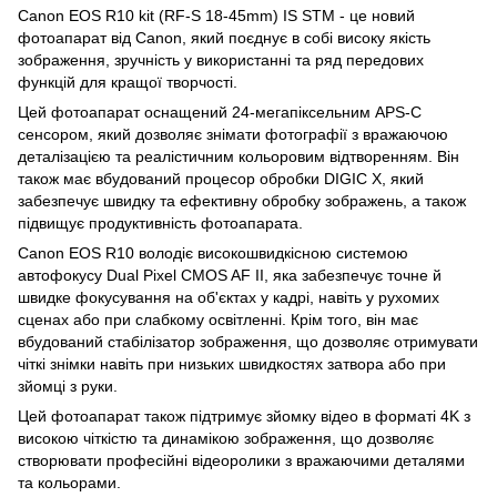
Canon EOS R10 kit (RF-S 18-45mm) IS STM - це новий
фотоапарат від Canon, який поєднує в собі високу якість
зображення, зручність у використанні та ряд передових
функцій для кращої творчості.
Цей фотоапарат оснащений 24-мегапіксельним APS-C
сенсором, який дозволяє знімати фотографії з вражаючою
деталізацією та реалістичним кольоровим відтворенням. Він
також має вбудований процесор обробки DIGIC X, який
забезпечує швидку та ефективну обробку зображень, а також
підвищує продуктивність фотоапарата.
Canon EOS R10 володіє високошвидкісною системою
автофокусу Dual Pixel CMOS AF II, яка забезпечує точне й
швидке фокусування на об'єктах у кадрі, навіть у рухомих
сценах або при слабкому освітленні. Крім того, він має
вбудований стабілізатор зображення, що дозволяє отримувати
чіткі знімки навіть при низьких швидкостях затвора або при
зйомці з руки.
Цей фотоапарат також підтримує зйомку відео в форматі 4K з
високою чіткістю та динамікою зображення, що дозволяє
створювати професійні відеоролики з вражаючими деталями
та кольорами.