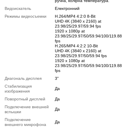
ручна, колірна температура.
Видоискатель
Електронний
Режимы видеосъемки
H.264/MP4 4:2:0 8-Bit
UHD 4K (3840 x 2160) at
23.98/25/29.97/59.94 fps
1920 x 1080p at
23.98/25/29.97/50/59.94/100/119.88
fps
H.265/MP4 4:2:2 10-Bit
UHD 4K (3840 x 2160) at
23.98/25/29.97/50/59.94 fps
1920 x 1080p at
23.98/25/29.97/50/59.94/100/119.88
fps
Диагональ дисплея
3"
Стабилизация
Да
изображения
Поворотный дисплей
Да
Подключение внешней
Да
вспышки
Подключение
Да
внешнего микрофона