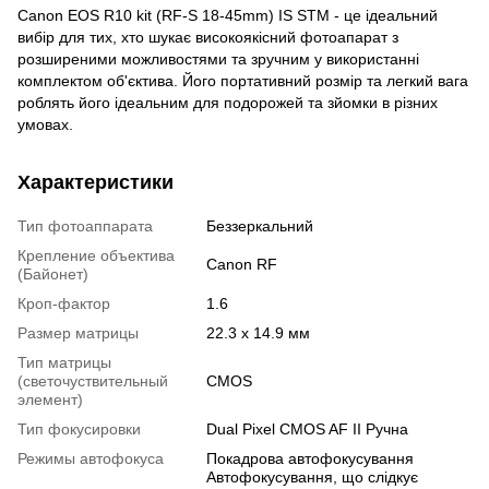
Canon EOS R10 kit (RF-S 18-45mm) IS STM - це ідеальний
вибір для тих, хто шукає високоякісний фотоапарат з
розширеними можливостями та зручним у використанні
комплектом об'єктива. Його портативний розмір та легкий вага
роблять його ідеальним для подорожей та зйомки в різних
умовах.
Характеристики
Тип фотоаппарата
Беззеркальний
Крепление объектива
Canon RF
(Байонет)
Кроп-фактор
1.6
Размер матрицы
22.3 x 14.9 мм
Тип матрицы
(светочуствительный
CMOS
элемент)
Тип фокусировки
Dual Pixel CMOS AF II Ручна
Режимы автофокуса
Покадрова автофокусування
Автофокусування, що слідкує