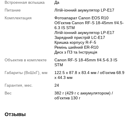
Встроенная вспышка
Да
Питание
Літій-іонний акумулятор LP-E17
Комплектация
Фотоапарат Canon EOS R10
Об'єктив Canon RF-S 18-45mm f/4.5-
6.3 IS STM
Літій-іонний акумулятор LP-E17
Зарядний пристрій LC-E17
Кришка корпусу R-F-5
Ремінь шийний ER-R10
Диск з ПЗ та Інструкція
Объектив в комплекте
Canon RF-S 18-45mm f/4.5-6.3 IS
STM
Габариты (ВхШхГ), мм
122.5 x 87.8 x 83.4 мм / об'єктив 68.9
x 44.3 мм
Гарантия, мес.
24
Вес
382 г (429 г с аккумулятором) /
об'єктив 130 г
Отзывы