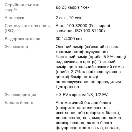
Серийная съемка,
До 23 кадрів / сек
кадр/с
Автоспуск
2 сек., 10 сек.
Светочувствительность
Авто, 100-32000 (Розширені
(ISO)
значення ISO 100-51200)
Выдержка затвора
30-1/4000 сек
Экспозамер
Оцінний вимір (зв'язаний зі всіма
точками автофокусування)
Частковий вимір (прибл. 5.8% площі
видошукача в центрі) Точковий
вимір: центральний точковий вимір
(прибл. 2.7% площі видошукача в
центрі) Замір по точці
автофокусування не проводиться
Центрально
Экспокоррекция
± 3 EV з кроком 1/3, 1/2 EV
Баланс белого
Автоматичний баланс білого
(пріоритет навколишнього
освітлення або пріоритет білого),
денне світло, тінь, хмарно, лампа
розжарювання, лампа білого
флуоресцентного світла, спалах,