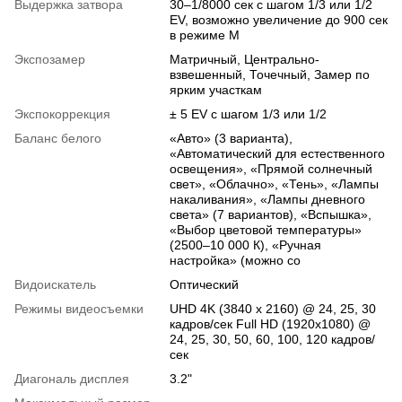
Выдержка затвора
30–1/8000 сек с шагом 1/3 или 1/2
EV, возможно увеличение до 900 сек
в режиме M
Экспозамер
Матричный, Центрально-
взвешенный, Точечный, Замер по
ярким участкам
Экспокоррекция
± 5 EV с шагом 1/3 или 1/2
Баланс белого
«Авто» (3 варианта),
«Автоматический для естественного
освещения», «Прямой солнечный
свет», «Облачно», «Тень», «Лампы
накаливания», «Лампы дневного
света» (7 вариантов), «Вспышка»,
«Выбор цветовой температуры»
(2500–10 000 К), «Ручная
настройка» (можно со
Видоискатель
Оптический
Режимы видеосъемки
UHD 4K (3840 x 2160) @ 24, 25, 30
кадров/сек Full HD (1920x1080) @
24, 25, 30, 50, 60, 100, 120 кадров/
сек
Диагональ дисплея
3.2"