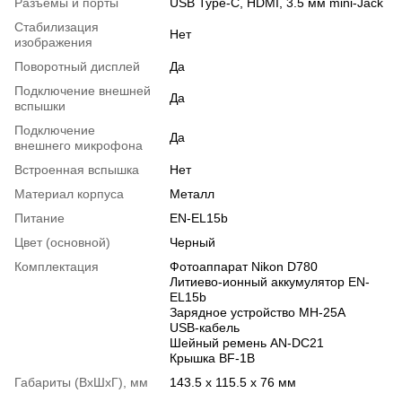
Разъемы и порты
USB Type-C, HDMI, 3.5 мм mini-Jack
Стабилизация
Нет
изображения
Поворотный дисплей
Да
Подключение внешней
Да
вспышки
Подключение
Да
внешнего микрофона
Встроенная вспышка
Нет
Материал корпуса
Металл
Питание
EN-EL15b
Цвет (основной)
Черный
Комплектация
Фотоаппарат Nikon D780
Литиево-ионный аккумулятор EN-
EL15b
Зарядное устройство MH-25A
USB-кабель
Шейный ремень AN-DC21
Крышка BF-1B
Габариты (ВхШхГ), мм
143.5 x 115.5 x 76 мм