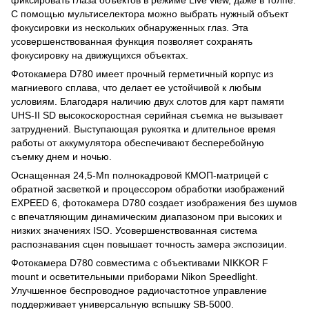
С помощью мультиселектора можно выбрать нужный объект
фокусировки из нескольких обнаруженных глаз. Эта
усовершенствованная функция позволяет сохранять
фокусировку на движущихся объектах.
Фотокамера D780 имеет прочный герметичный корпус из
магниевого сплава, что делает ее устойчивой к любым
условиям. Благодаря наличию двух слотов для карт памяти
UHS-II SD высокоскоростная серийная съемка не вызывает
затруднений. Выступающая рукоятка и длительное время
работы от аккумулятора обеспечивают бесперебойную
съемку днем и ночью.
Оснащенная 24,5-Мп полнокадровой КМОП-матрицей с
обратной засветкой и процессором обработки изображений
EXPEED 6, фотокамера D780 создает изображения без шумов
с впечатляющим динамическим диапазоном при высоких и
низких значениях ISO. Усовершенствованная система
распознавания сцен повышает точность замера экспозиции.
Фотокамера D780 совместима с объективами NIKKOR F
mount и осветительными приборами Nikon Speedlight.
Улучшенное беспроводное радиочастотное управление
поддерживает универсальную вспышку SB-5000.