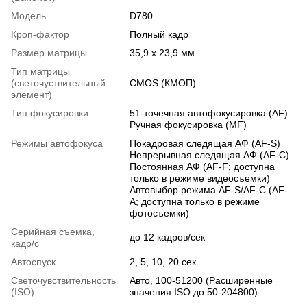
Модель
D780
Кроп-фактор
Полный кадр
Размер матрицы
35,9 x 23,9 мм
Тип матрицы
(светочуствительный
CMOS (КМОП)
элемент)
Тип фокусировки
51-точечная автофокусировка (AF)
Ручная фокусировка (MF)
Режимы автофокуса
Покадровая следящая АФ (AF-S)
Непрерывная следящая АФ (AF-C)
Постоянная АФ (AF-F; доступна
только в режиме видеосъемки)
Автовыбор режима AF-S/AF-C (AF-
A; доступна только в режиме
фотосъемки)
Серийная съемка,
до 12 кадров/сек
кадр/с
Автоспуск
2, 5, 10, 20 сек
Светочувствительность
Авто, 100-51200 (Расширенные
(ISO)
значения ISO до 50-204800)