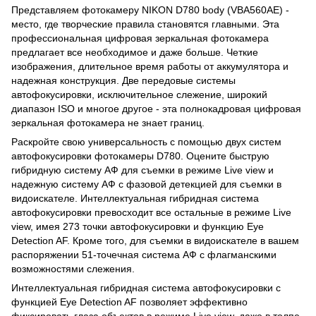
Представляем фотокамеру NIKON D780 body (VBA560AE) -
место, где творческие правила становятся главными. Эта
профессиональная цифровая зеркальная фотокамера
предлагает все необходимое и даже больше. Четкие
изображения, длительное время работы от аккумулятора и
надежная конструкция. Две передовые системы
автофокусировки, исключительное слежение, широкий
диапазон ISO и многое другое - эта полнокадровая цифровая
зеркальная фотокамера не знает границ.
Раскройте свою универсальность с помощью двух систем
автофокусировки фотокамеры D780. Оцените быструю
гибридную систему АФ для съемки в режиме Live view и
надежную систему АФ с фазовой детекцией для съемки в
видоискателе. Интеллектуальная гибридная система
автофокусировки превосходит все остальные в режиме Live
view, имея 273 точки автофокусировки и функцию Eye
Detection AF. Кроме того, для съемки в видоискателе в вашем
распоряжении 51-точечная система АФ с флагманскими
возможностями слежения.
Интеллектуальная гибридная система автофокусировки с
функцией Eye Detection AF позволяет эффективно
фиксировать глаза объектов в режиме Live view, даже в толпе.