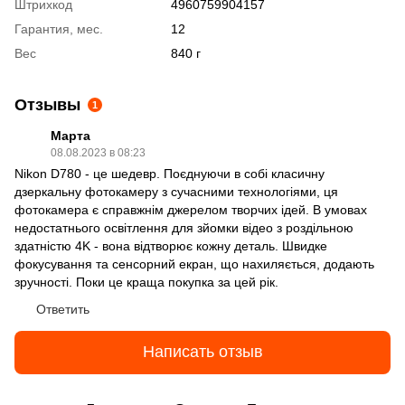
Штрихкод
4960759904157
Гарантия, мес.
12
Вес
840 г
Отзывы
1
Марта
08.08.2023 в 08:23
Nikon D780 - це шедевр. Поєднуючи в собі класичну
дзеркальну фотокамеру з сучасними технологіями, ця
фотокамера є справжнім джерелом творчих ідей. В умовах
недостатнього освітлення для зйомки відео з роздільною
здатністю 4K - вона відтворює кожну деталь. Швидке
фокусування та сенсорний екран, що нахиляється, додають
зручності. Поки це краща покупка за цей рік.
Ответить
Написать отзыв