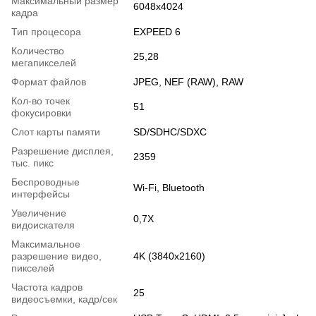
Максимальный размер
6048x4024
кадра
Тип процесора
EXPEED 6
Количество
25,28
мегапикселей
Формат файлов
JPEG, NEF (RAW), RAW
Кол-во точек
51
фокусировки
Слот карты памяти
SD/SDHC/SDXC
Разрешение дисплея,
2359
тыс. пикс
Беспроводные
Wi-Fi, Bluetooth
интерфейсы
Увеличение
0,7X
видоискателя
Максимальное
разрешение видео,
4K (3840x2160)
пикселей
Частота кадров
25
видеосъемки, кадр/сек