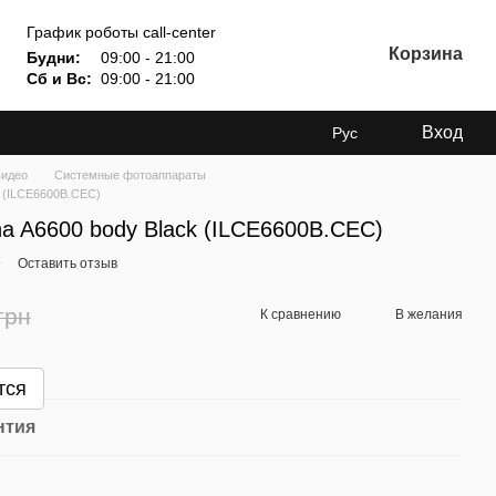
График роботы call-center
Корзина
Будни:
09:00 - 21:00
Сб и Вс:
09:00 - 21:00
Вход
Рус
видео
Системные фотоаппараты
k (ILCE6600B.CEC)
a A6600 body Black (ILCE6600B.CEC)
9
Оставить отзыв
грн
К сравнению
В желания
тся
нтия