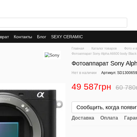
врат
Контакты
Блог
SEXY CERAMIC
Главная
Каталог товаров
Фото и 
Фотоаппарат Sony Alpha A6600 body Blac
Фотоаппарат Sony Alph
Нет в наличии
Артикул: SD130065
49 587грн
60 780
Сообщить, когда появи
Доставка
Оплата
Гара