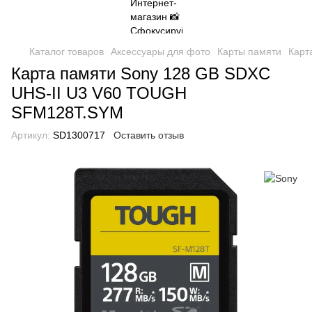
Каталог товаров
Аксессуары для фото
Карты памяти
Карт
Карта памяти Sony 128 GB SDXC
UHS-II U3 V60 TOUGH
SFM128T.SYM
Артикул:
SD1300717
Оставить отзыв