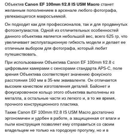
Объектив
Canon EF 100mm f/2.8 IS USM Macro
станет
желанным пополнением в арсенале любого фотографа,
увлекающегося макросъемкой.
Он подходит как для профессионалов, так и для продвинутых
фотоэнтузиастов. Одной из отличительных особенностей
данного объектива является небольшой вес, всего 625 гр, что
увеличивает эксплуатационную гибкость модели и делает ее
отличным выбором для фотографа, который любит
путешествовать.
При использовании Объектива Canon EF 100mm f/2.8 с
цифровыми камерами с сенсорами стандарта APS-C, поле
зрения Объектива соответствует значению фокусного
расстояния 160 мм в 35-мм эквиваленте. Он отличается
высоким качеством изготовления деталей. Байонет и
фокусировочное кольцо этого объектива выполнены из
металла, а остальные части из легкого и, в то же время,
прочного конструкционного пластика.
Также Canon EF 100mm f/2.8 IS USM Macro достаточно
эргономичен и удобен в работе, а защищенная от влаги и
пыли конструкция позволяет ему отправиться со своим
владельцем не только на городскую прогулку, но и в