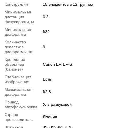
Конструкция
15 элементов в 12 группах
Минимальная
дистанция
0.3
фокусировки, м
Минимальная
f/32
диафрагма
Количество
лепестков
9
диафрагмы шт.
Крепление
объектива
Canon EF, EF-S
(байонет)
Стабилизация
Есть
изображения
Максимальная
f/2.8
диафрагма
Привод
Ультразвуковой
автофокусировки
Страна
Япония
производитель
Штрихкод
4960999635170