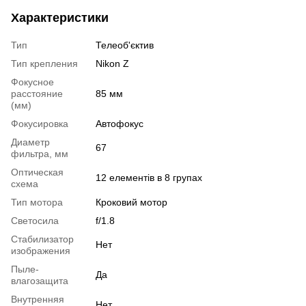
Характеристики
Тип
Телеоб'єктив
Тип крепления
Nikon Z
Фокусное
расстояние
85 мм
(мм)
Фокусировка
Автофокус
Диаметр
67
фильтра, мм
Оптическая
12 елементів в 8 групах
схема
Тип мотора
Кроковий мотор
Светосила
f/1.8
Стабилизатор
Нет
изображения
Пыле-
Да
влагозащита
Внутренняя
Нет