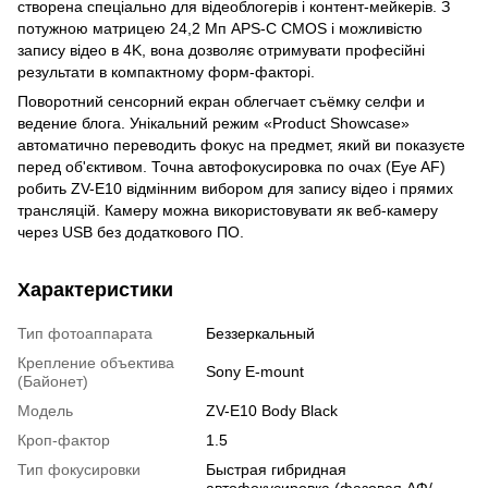
створена спеціально для відеоблогерів і контент-мейкерів. З
потужною матрицею 24,2 Мп APS-C CMOS і можливістю
запису відео в 4K, вона дозволяє отримувати професійні
результати в компактному форм-факторі.
Поворотний сенсорний екран облегчает съёмку селфи и
ведение блога. Унікальний режим «Product Showcase»
автоматично переводить фокус на предмет, який ви показуєте
перед об'єктивом. Точна автофокусировка по очах (Eye AF)
робить ZV-E10 відмінним вибором для запису відео і прямих
трансляцій. Камеру можна використовувати як веб-камеру
через USB без додаткового ПО.
Характеристики
Тип фотоаппарата
Беззеркальный
Крепление объектива
Sony E-mount
(Байонет)
Модель
ZV-E10 Body Black
Кроп-фактор
1.5
Тип фокусировки
Быстрая гибридная
автофокусировка (фазовая АФ/