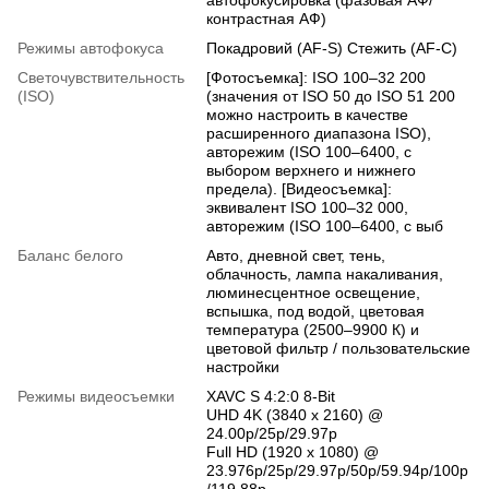
контрастная АФ)
Режимы автофокуса
Покадровий (AF-S) Стежить (AF-C)
Светочувствительность
[Фотосъемка]: ISO 100–32 200
(ISO)
(значения от ISO 50 до ISO 51 200
можно настроить в качестве
расширенного диапазона ISO),
авторежим (ISO 100–6400, с
выбором верхнего и нижнего
предела). [Видеосъемка]:
эквивалент ISO 100–32 000,
авторежим (ISO 100–6400, с выб
Баланс белого
Авто, дневной свет, тень,
облачность, лампа накаливания,
люминесцентное освещение,
вспышка, под водой, цветовая
температура (2500–9900 К) и
цветовой фильтр / пользовательские
настройки
Режимы видеосъемки
XAVC S 4:2:0 8-Bit
UHD 4K (3840 x 2160) @
24.00p/25p/29.97p
Full HD (1920 x 1080) @
23.976p/25p/29.97p/50p/59.94p/100p
/119.88p