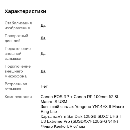
Характеристики
Стабилизация
Да
изображения
Поворотный
Да
дисплей
Подключение
внешней
Да
вспышки
Подключение
внешнего
Да
микрофона
Встроенная
Нет
вспышка
Комплектация
Canon EOS RP + Canon RF 100mm f/2.8L
Macro IS USM
Зовнішній спалах Yongnuo YN14EX II Macro
Ring Lite
Карта пам'яті SanDisk 128GB SDXC UHS-I
U3 Extreme Pro (SDSDXXY-128G-GN4IN)
Фільтр Kenko UV 67 мм