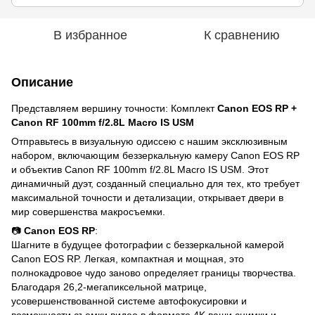
В избранное
К сравнению
Описание
Представляем вершину точности: Комплект
Canon EOS RP +
Canon RF 100mm f/2.8L Macro IS USM
Отправьтесь в визуальную одиссею с нашим эксклюзивным
набором, включающим беззеркальную камеру Canon EOS RP
и объектив Canon RF 100mm f/2.8L Macro IS USM. Этот
динамичный дуэт, созданный специально для тех, кто требует
максимальной точности и детализации, открывает двери в
мир совершенства макросъемки.
📷
Canon EOS RP
:
Шагните в будущее фотографии с беззеркальной камерой
Canon EOS RP. Легкая, компактная и мощная, это
полнокадровое чудо заново определяет границы творчества.
Благодаря 26,2-мегапиксельной матрице,
усовершенствованной системе автофокусировки и
возможности съемки видео в формате 4K ваши снимки и