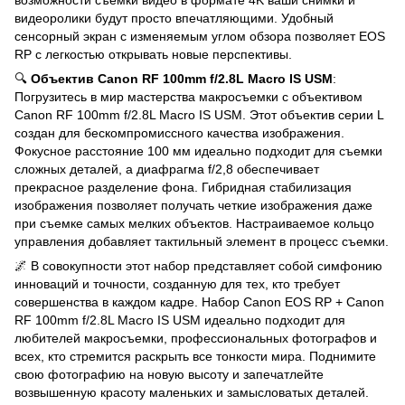
видеоролики будут просто впечатляющими. Удобный
сенсорный экран с изменяемым углом обзора позволяет EOS
RP с легкостью открывать новые перспективы.
🔍
Объектив Canon RF 100mm f/2.8L Macro IS USM
:
Погрузитесь в мир мастерства макросъемки с объективом
Canon RF 100mm f/2.8L Macro IS USM. Этот объектив серии L
создан для бескомпромиссного качества изображения.
Фокусное расстояние 100 мм идеально подходит для съемки
сложных деталей, а диафрагма f/2,8 обеспечивает
прекрасное разделение фона. Гибридная стабилизация
изображения позволяет получать четкие изображения даже
при съемке самых мелких объектов. Настраиваемое кольцо
управления добавляет тактильный элемент в процесс съемки.
🌌 В совокупности этот набор представляет собой симфонию
инноваций и точности, созданную для тех, кто требует
совершенства в каждом кадре. Набор Canon EOS RP + Canon
RF 100mm f/2.8L Macro IS USM идеально подходит для
любителей макросъемки, профессиональных фотографов и
всех, кто стремится раскрыть все тонкости мира. Поднимите
свою фотографию на новую высоту и запечатлейте
возвышенную красоту маленьких и замысловатых деталей.