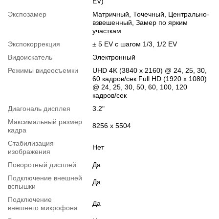
EV)
Экспозамер
Матричный, Точечный, Центрально-
взвешенный, Замер по ярким
участкам
Экспокоррекция
± 5 EV с шагом 1/3, 1/2 EV
Видоискатель
Электронный
Режимы видеосъемки
UHD 4K (3840 x 2160) @ 24, 25, 30,
60 кадров/сек Full HD (1920 x 1080)
@ 24, 25, 30, 50, 60, 100, 120
кадров/сек
Диагональ дисплея
3.2"
Максимальный размер
8256 x 5504
кадра
Стабилизация
Нет
изображения
Поворотный дисплей
Да
Подключение внешней
Да
вспышки
Подключение
Да
внешнего микрофона