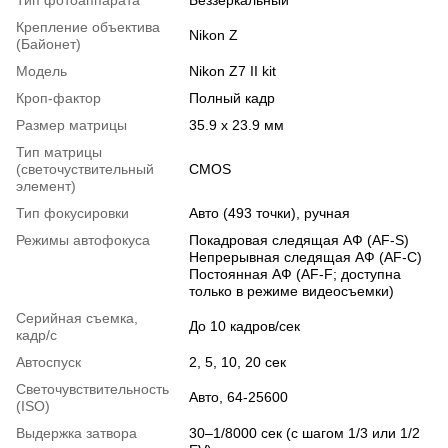
Крепление объектива
Nikon Z
(Байонет)
Модель
Nikon Z7 II kit
Кроп-фактор
Полный кадр
Размер матрицы
35.9 x 23.9 мм
Тип матрицы
(светочуствительный
CMOS
элемент)
Тип фокусировки
Авто (493 точки), ручная
Режимы автофокуса
Покадровая следящая АФ (AF-S)
Непрерывная следящая АФ (AF-C)
Постоянная АФ (AF-F; доступна
только в режиме видеосъемки)
Серийная съемка,
До 10 кадров/сек
кадр/с
Автоспуск
2, 5, 10, 20 сек
Светочувствительность
Авто, 64-25600
(ISO)
Выдержка затвора
30–1/8000 сек (с шагом 1/3 или 1/2