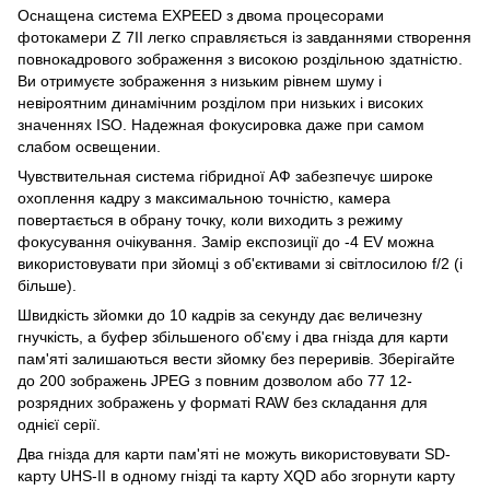
Оснащена система EXPEED з двома процесорами
фотокамери Z 7II легко справляється із завданнями створення
повнокадрового зображення з високою роздільною здатністю.
Ви отримуєте зображення з низьким рівнем шуму і
невіроятним динамічним розділом при низьких і високих
значеннях ISO. Надежная фокусировка даже при самом
слабом освещении.
Чувствительная система гібридної АФ забезпечує широке
охоплення кадру з максимальною точністю, камера
повертається в обрану точку, коли виходить з режиму
фокусування очікування. Замір експозиції до -4 EV можна
використовувати при зйомці з об'єктивами зі світлосилою f/2 (і
більше).
Швидкість зйомки до 10 кадрів за секунду дає величезну
гнучкість, а буфер збільшеного об'єму і два гнізда для карти
пам'яті залишаються вести зйомку без переривів. Зберігайте
до 200 зображень JPEG з повним дозволом або 77 12-
розрядних зображень у форматі RAW без складання для
однієї серії.
Два гнізда для карти пам'яті не можуть використовувати SD-
карту UHS-II в одному гнізді та карту XQD або згорнути карту