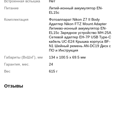
Встроенная вспышка
Нет
Питание
Литий-ионный аккумулятор EN-
EL15c
Комплектация
Фотоаппарат Nikon Z7 II Body
Адаптер Nikon FTZ Mount Adapter
Литиево-ионный аккумулятор EN-
EL15c Зарядное устройство MH-25A
Сетевой адаптер EH-7P USB Type-C
кабель UC-E24 Крышка корпуса BF-
N1 Шейный ремень AN-DC19 Диск с
ПО и Инструкция
Габариты (ВхШхГ), мм
134 x 100.5 x 69.5 мм
Гарантия, мес.
24
Вес
615 г
Отзывы