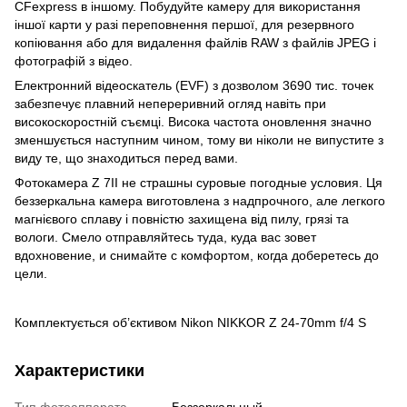
CFexpress в іншому. Побудуйте камеру для використання
іншої карти у разі переповнення першої, для резервного
копіювання або для видалення файлів RAW з файлів JPEG і
фотографій з відео.
Електронний відеоскатель (EVF) з дозволом 3690 тис. точек
забезпечує плавний непереривний огляд навіть при
високоскоростній съємці. Висока частота оновлення значно
зменшується наступним чином, тому ви ніколи не випустите з
виду те, що знаходиться перед вами.
Фотокамера Z 7II не страшны суровые погодные условия. Ця
беззеркальна камера виготовлена ​​з надпрочного, але легкого
магнієвого сплаву і повністю захищена від пилу, грязі та
вологи. Смело отправляйтесь туда, куда вас зовет
вдохновение, и снимайте с комфортом, когда доберетесь до
цели.
Комплектується об’єктивом Nikon NIKKOR Z 24-70mm f/4 S
Характеристики
Тип фотоаппарата
Беззеркальный